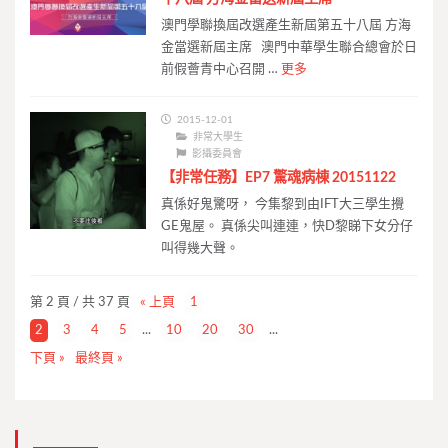
澳門學聯換屆改選產生新屆第五十八屆 方海
金當選新屆主席 澳門中華學生聯合總會於日
前假薈青中心召開 …
更多
2015-12-01
非常大學生
影攝委員會
​【​非常任務】​EP7 驚魂病棟 20151122
真係好鬼驚呀， 今集黎到由IFT大三學生攪
GE鬼屋。 真係尖叫連連，快D黎睇下女分仔
叫得幾大聲。
第 2 頁 / 共 37 頁
« 上頁
1
2
3
4
5
...
10
20
30
...
下頁 »
最終頁 »