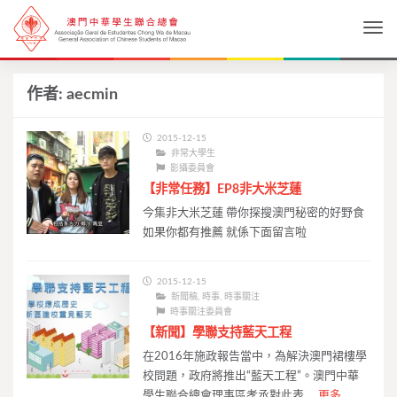
Togg
作者:
aecmin
2015-12-15
非常大學生
影攝委員會
【非常任務】EP8非大米芝蓮
今集非大米芝蓮 帶你探搜澳門秘密的好野食
如果你都有推薦 就係下面留言啦
2015-12-15
新聞稿
,
時事
,
時事關注
時事關注委員會
【新聞】學聯支持藍天工程
在2016年施政報告當中，為解決澳門裙樓學
校問題，政府將推出“藍天工程”。澳門中華
學生聯合總會理事區孝丞對此表 …
更多