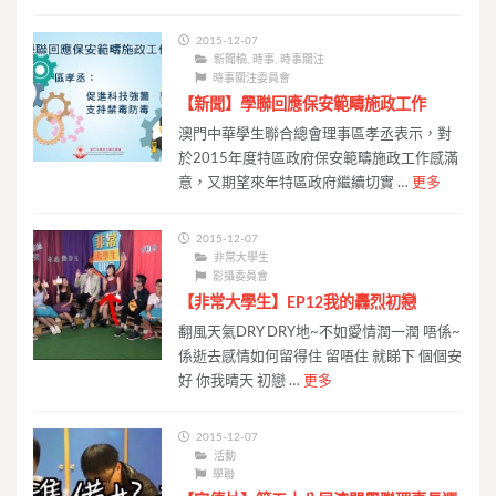
2015-12-07
新聞稿
,
時事
,
時事關注
時事關注委員會
【新聞】學聯回應保安範疇施政工作
澳門中華學生聯合總會理事區孝丞表示，對
於2015年度特區政府保安範疇施政工作感滿
意，又期望來年特區政府繼續切實 …
更多
2015-12-07
非常大學生
影攝委員會
【非常大學生】EP12我的轟烈初戀
翻風天氣DRY DRY地~不如愛情潤一潤 唔係~
係逝去感情如何留得住 留唔住 就睇下 個個安
好 你我晴天 初戀 …
更多
2015-12-07
活動
學聯