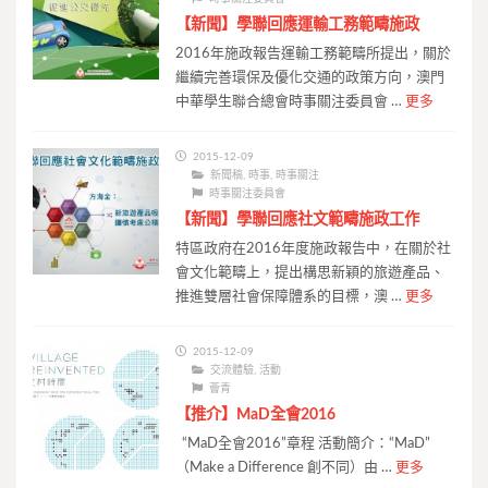
【新聞】學聯回應運輸工務範疇施政
2016年施政報告運輸工務範疇所提出，關於
繼續完善環保及優化交通的政策方向，澳門
中華學生聯合總會時事關注委員會 …
更多
2015-12-09
新聞稿
,
時事
,
時事關注
時事關注委員會
【新聞】學聯回應社文範疇施政工作
特區政府在2016年度施政報告中，在關於社
會文化範疇上，提出構思新穎的旅遊產品、
推進雙層社會保障體系的目標，澳 …
更多
2015-12-09
交流體驗
,
活動
薈青
【推介】MaD全會2016
“MaD全會2016”章程 活動簡介：“MaD”
（Make a Difference 創不同）由 …
更多