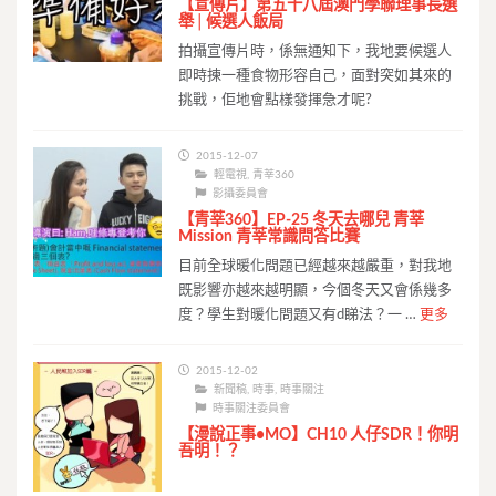
【宣傳片】第五十八屆澳門學聯理事長選
舉│候選人飯局
拍攝宣傳片時，係無通知下，我地要候選人
即時揀一種食物形容自己，面對突如其來的
挑戰，佢地會點樣發揮急才呢?
2015-12-07
輕電視
,
青莘360
影攝委員會
【青莘360】EP-25 冬天去哪兒 青莘
Mission 青莘常識問答比賽
目前全球暖化問題已經越來越嚴重，對我地
既影響亦越來越明顯，今個冬天又會係幾多
度？­學生對暖化問題又有d睇法？一 …
更多
2015-12-02
新聞稿
,
時事
,
時事關注
時事關注委員會
【漫說正事•MO】CH10 人仔SDR！你明
吾明！？