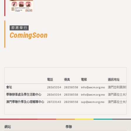
即將舉行
ComingSoon
電話
傳真
電郵
通訊地址
會址
28365314
28358558
info@aecm.org.mo
澳門亞利鴉架街9
學聯辦事處及學生活動中心
28365314
28358558
info@aecm.org.mo
澳門慕拉士大馬路
澳門學聯升學及心理輔導中心
28723143
28358558
sup@aecm.org.mo
澳門慕拉士大馬路
網站
學聯