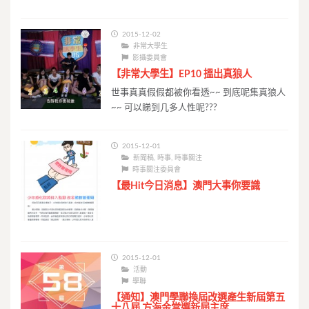
2015-12-02
非常大學生
影攝委員會
【非常大學生】EP10 搵出真狼人
世事真真假假都被你看透~~ 到底呢集真狼人
~~ 可以睇到几多人性呢???
2015-12-01
新聞稿
,
時事
,
時事關注
時事關注委員會
【最Hit今日消息】澳門大事你要識
2015-12-01
活動
學聯
【通知】澳門學聯換屆改選產生新屆第五
十八屆 方海金當選新屆主席