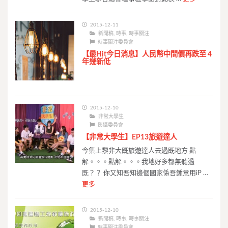
2015-12-11
新聞稿
,
時事
,
時事關注
時事關注委員會
【最Hit今日消息】人民幣中間價再跌至 4
年幾新低
2015-12-10
非常大學生
影攝委員會
【非常大學生】EP13旅遊達人
今集上黎非大既旅遊達人去過既地方 點
解。。。點解。。。我地好多都無聽過
既？？ 你又知吾知邊個國家係吾鍾意用iP …
更多
2015-12-10
新聞稿
,
時事
,
時事關注
時事關注委員會