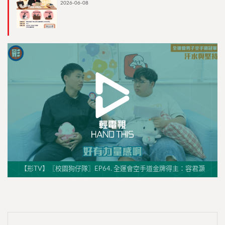
2026-06-08
【形TV】〖校園狗仔隊〗EP64. 全運會空手道金牌得主：容君灝