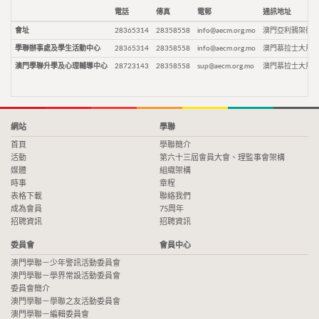
電話
傳真
電郵
通訊地址
會址
28365314
28358558
info@aecm.org.mo
澳門亞利鴉架街9
學聯辦事處及學生活動中心
28365314
28358558
info@aecm.org.mo
澳門慕拉士大馬路
澳門學聯升學及心理輔導中心
28723143
28358558
sup@aecm.org.mo
澳門慕拉士大馬路
網站
學聯
首頁
學聯簡介
活動
第六十三屆會員大會、理監事會架構
媒體
組織架構
時事
章程
表格下載
聯絡我們
成為會員
75周年
招聘資訊
招聘資訊
委員會
會員中心
澳門學聯－少年警訊活動委員會
澳門學聯－學界常設活動委員會
委員會簡介
澳門學聯－學聯之友活動委員會
澳門學聯－編輯委員會