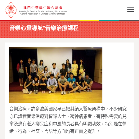
Togg
音樂心靈導航”音樂治療課程
音樂治療，許多歐美國家早已把其納入醫療架構中，不少研究
亦已證實音樂治療對智障人士、精神病患者、有特殊需要的兒
童及患有老人癡呆症和中風的長者具有明顯功效，特別是在情
緒、行為、社交、言語等方面均有正面之提升。