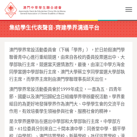
Togg
集結學生代表聲音-齊建學界溝通平台
澳門學界常設活動委員會（下稱「學界」），於日前假澳門學
聯薈青中心進行重組競選，由來自各校的委員投票選出中、大
學部執行主席，競選當天選情激烈，最後，由濠江中學方海金
同學當選中學部執行主席、澳門大學蔡立亨同學當選大學部執
行主席，而學界主席則由澳門學聯理事長邱天出任。
澳門學界常設活動委員會於1999年成立，一直為五．四青年
節、國慶以及澳門回歸紀念日組織學界舉辦慶祝活動。學界重
組目的為更好地發揮學界作為澳門大、中學學生會的交流平台
作用，有效培養學生領袖參與社會、服務社會的精神。
是次學界選舉旨在選出中學部和大學部執行主席。中學部方
面，61位委員分別來自二十間本澳中學：同善堂中學、鏡平學
校（中學部）、澳門坊眾學校、新華學校、氹仔坊眾學校、濠