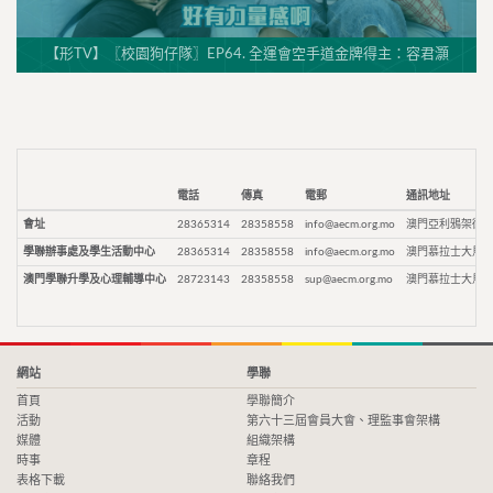
【形TV】〖校園狗仔隊〗EP64. 全運會空手道金牌得主：容君灝
電話
傳真
電郵
通訊地址
會址
28365314
28358558
info@aecm.org.mo
澳門亞利鴉架街9
學聯辦事處及學生活動中心
28365314
28358558
info@aecm.org.mo
澳門慕拉士大馬路
澳門學聯升學及心理輔導中心
28723143
28358558
sup@aecm.org.mo
澳門慕拉士大馬路
網站
學聯
首頁
學聯簡介
活動
第六十三屆會員大會、理監事會架構
媒體
組織架構
時事
章程
表格下載
聯絡我們