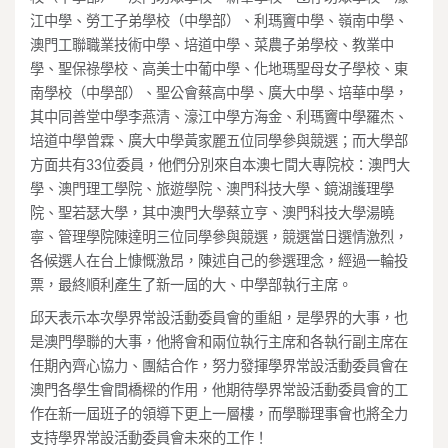
江中學、勞工子弟學校（中學部）、利瑪竇中學、嶺南中學、
澳門工聯職業技術中學、培道中學、菜農子弟學校、教業中
學、聖保祿學校、高美士中葡中學、化地瑪聖母女子學校、東
南學校（中學部）、聖公會蔡高中學、廣大中學、培華中學，
其中同善堂中學李燕清、濠江中學方海金、利瑪竇中學羅杰、
培道中學曾霖、廣大中學黃家麗五位同學參與競選；而大學部
方面共有33位委員，他們分別來自本澳七間大專院校：澳門大
學、澳門理工學院、旅遊學院、澳門科技大學、鏡湖護理學
院、聖若瑟大學，其中澳門大學蔡立亨、澳門科技大學湯曉
寧、管理學院陳達明三位同學參與競選，競選當日選情激烈，
各候選人在台上慷慨激昂，陳述自己的參選理念，經過一輪投
票，最終順利產生了新一屆的大、中學部執行主席。
邱天表示本次學界常設活動委員會的重組，是學界的大事，也
是澳門學聯的大事，他將會和兩位執行主席和各執行副主席在
任期內齊心協力、團結合作，努力發揮學界常設活動委員會在
澳門各學生會間橋樑的作用，他期待學界常設活動委員會的工
作在新一屆班子的領導下更上一層樓，而學聯理事會也將全力
支持學界常設活動委員會未來的工作！