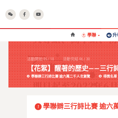
學聯
升
活動開始
05
/
10
活動完結
06
/
30
【花絮】醒著的歷史——三行
學聯辧三行詩比賽 逾六萬二千人次瀏覽
得獎名單
學聯辧三行詩比賽 逾六
1