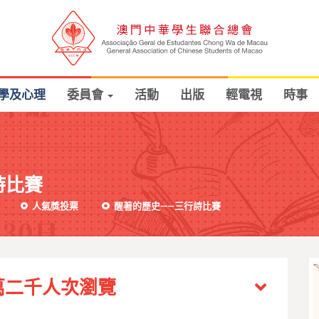
學及心理
委員會
活動
出版
輕電視
時事
詩比賽
人氣獎投票
醒著的歷史——三行詩比賽
萬二千人次瀏覽