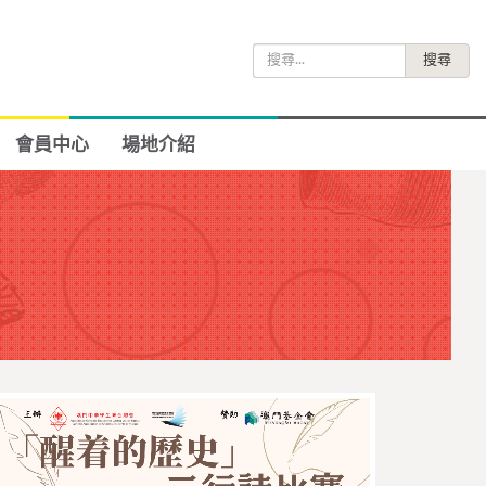
搜
尋
關
鍵
會員中心
場地介紹
字: