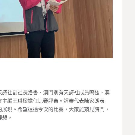
天詩社副社長洛書、澳門別有天詩社成員鳴弦、澳
會主編王琪楹擔任比賽評審。評審代表陳家朗表
的展現。希望透過今次的比賽，大家能窺見詩門，
理想。