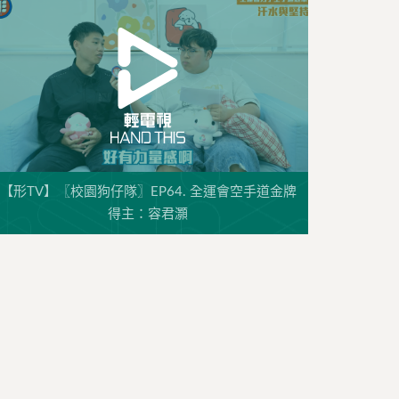
【形TV】〖校園狗仔隊〗EP64. 全運會空手道金牌
得主：容君灝