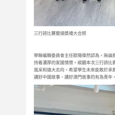
三行詩比賽暨頒獎禮大合照
學聯編輯委員會主任歐陽偉然認為，無論
持着濃厚的家國情懷。縱觀本次三行詩比
風采和遠大志向，希望學生未來能敢於承
講好中國故事、講好澳門故事的有為青年