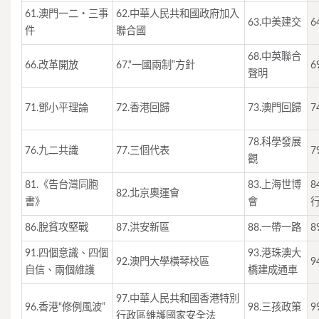
61.澳門一二‧三事
62.
中華人民共和國政府
加入
63.中美建交
6
件
聯合國
68.中英聯合
66.改革開放
67.“一國兩制”方針
6
聲明
71.鄧小平理論
72.香港回歸
73.澳門回歸
7
78.科學發展
76.九二共識
77.三個代表
7
觀
81.《告台灣同胞
83.上海世博
82.北京奧運會
書》
會
86.脫貧攻堅戰
87.洪安新區
88.一帶一路
8
91.四個意識、四個
93.
港珠澳大
92.
澳門大學橫琴校區
9
自信、兩個維護
橋
建成通車
97.中華人民共和國香港特別
96.香港“修例風波”
98.三孩政策
9
行政區維護國家安全法