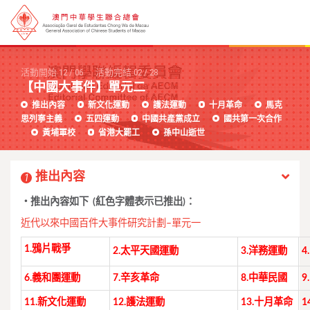
活動開始
12
/
06
活動完結
02
/
28
【中國大事件】單元二
推出內容
新文化運動
護法運動
十月革命
馬克
思列寧主義
五四運動
中國共產黨成立
國共第一次合作
黃埔軍校
省港大罷工
孫中山逝世
推出內容
1
‧推出內容如下 (紅色字體表示已推出)：
近代以來中國百件大事件研究計劃–單元一
1.鴉片戰爭
2.太平天國運動
3.洋務運動
4
6.義和團運動
7.辛亥革命
8.中華民國
9
11.新文化運動
12.護法運動
13.十月革命
1