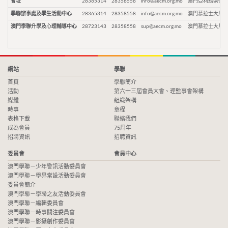
會址
28365314
28358558
info@aecm.org.mo
澳門亞利鴉架街9
學聯辦事處及學生活動中心
28365314
28358558
info@aecm.org.mo
澳門慕拉士大馬路
澳門學聯升學及心理輔導中心
28723143
28358558
sup@aecm.org.mo
澳門慕拉士大馬路
網站
學聯
首頁
學聯簡介
活動
第六十三屆會員大會、理監事會架構
媒體
組織架構
時事
章程
表格下載
聯絡我們
成為會員
75周年
招聘資訊
招聘資訊
委員會
會員中心
澳門學聯－少年警訊活動委員會
澳門學聯－學界常設活動委員會
委員會簡介
澳門學聯－學聯之友活動委員會
澳門學聯－編輯委員會
澳門學聯－時事關注委員會
澳門學聯－影攝創作委員會