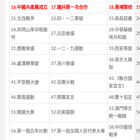
16.中國共產黨成立
17.國共第一次合作
18.黃埔軍校
1
21.北伐戰爭
22.
四‧一二事變
23.南昌起義
2
26.井岡山革命根據
28.中華蘇維
27.古田會議
2
地
埃共和國
31.
遵義會議
32.一二‧九運動
33.
西安事變
3
38.
南京大屠
36.
盧溝橋事變
37.洛川會議
3
殺
43.《聯合國
41.平型關大捷
42.百團大戰
4
家宣言》
46.整風運動
47.
開羅宣言
48.
雙十協定
4
53.澳門學生
51.開國大典
52.抗美援朝
5
統一戰線
58.中印邊境
56.第一個五年計劃
57.第一屆全國人民代表大會
5
戰爭