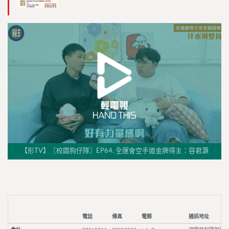
【形TV】〖校園狗仔隊〗EP64. 全運會空手道金牌得主：容君灝
電話
傳真
電郵
通訊地址