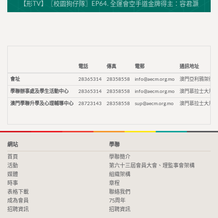
【形TV】〖校園狗仔隊〗EP64. 全運會空手道金牌得主：容君灝
電話
傳真
電郵
通訊地址
會址
28365314
28358558
info@aecm.org.mo
澳門亞利鴉架街9
學聯辦事處及學生活動中心
28365314
28358558
info@aecm.org.mo
澳門慕拉士大馬路
澳門學聯升學及心理輔導中心
28723143
28358558
sup@aecm.org.mo
澳門慕拉士大馬路
網站
學聯
首頁
學聯簡介
活動
第六十三屆會員大會、理監事會架構
媒體
組織架構
時事
章程
表格下載
聯絡我們
成為會員
75周年
招聘資訊
招聘資訊