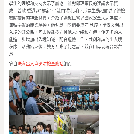
學生的理解和支持表示了感謝，並對邱理事長的建議表示贊
成。曾政 委還以“做客”、“敲門”為比喻，形象生動地闡述了邊檢
機關擔負的神聖職責，介紹了邊檢民警以國家安全大局為重，
無私奉獻的職業精神。他勉勵同學們要遵守 秩序，爭做文明出
入境的好公民，回去後能多向其他人介紹和宣傳，使更多的人
能進一步增加出入境知識，配合邊檢工作，共創和諧的出入境
秩序。活動結束後，雙方互贈了紀念品，並在口岸現場合影留
念。
摘自
珠海出入境邊防檢查總站
網頁