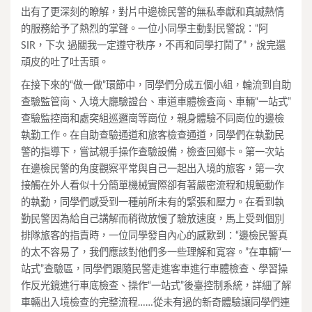
出有了更深刻的瞭解，對片中邊檢民警的無私奉獻和真誠熱情
的服務給予了熱烈的掌聲。一位小同學主動對民警說：“阿
SIR，下次 過關我一定遵守秩序，不再和同學打鬧了”，說完還
頑皮的吐了吐舌頭。
在接下來的“做一做”環節中，同學們分成五個小組，輪流到自助
查驗監管崗、入境大廳驗證台、車道車體檢查崗、車輛“一站式”
查驗監控崗和處突組巡邏崗等崗位，親身體驗不同崗位的邊檢
執勤工作。在自助查驗通道和旅客檢查通道，同學們在執勤民
警的指導下，嘗試親手操作查驗設備，檢查回鄉卡。第一次站
在邊檢民警的角度觀察平常與自己一起出入境的旅客，第一次
接觸在外人看似十分簡單機械實際卻有著嚴密流程和規範動作
的執勤，同學們感受到一種前所未有的緊張和壓力。在看到執
勤民警因為給自己講解而稍微放慢了驗放速度，馬上受到個別
排隊旅客的指責時，一位同學發自內心的感歎到：“邊檢民警真
的太不容易了，我們應該對他們多一些理解和寬容。”在車輛“一
站式”查驗區，同學們跟隨民警走進客車進行車體檢查、學習操
作反光鏡進行車底檢查、操作“一站式”後臺控制系統，詳細了解
車輛出入境檢查的完整流程……從未有過的新奇體驗讓同學們連