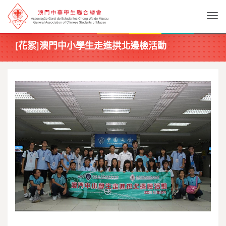
Togg
[花絮]澳門中小學生走進拱北邊檢活動