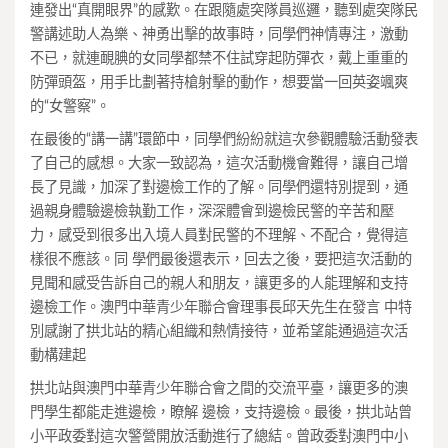
連發出“真開眼界”的感歎。在跟隨處突隊員巡邏，聽到處突隊民
警講述助人為樂、神勇出擊的故事時，同學們神情專注，激動
不已，就連靦腆的女同學都禁不住試穿起防彈衣，戴上重重的
防彈頭盔，用手比劃著持槍射擊的動作，想要當一回英姿颯爽
的“女警察”。
在最後的“講一講”環節中，同學們紛紛就這次參觀體驗活動發表
了自己的感想。大家一致認為，這次活動機會難得，讓自己增
長了見識，加深了對邊檢工作的了解。同學們還特別提到，通
過親身體驗邊檢執勤工作，深深體會到邊檢民警的辛苦和壓
力，感受到很多出入境人員對民警的不理解、不配合，覺得這
樣很不應該。同 學們最後還表示，回去之後，要把這次活動的
見聞和感受告訴自己的親人和朋友，讓更多的人能理解和支持
邊檢工作。澳門中華青少年聯合會理事長邱天先生在發言 中特
別感謝了拱北站的精心組織和熱情接待，並希望能通過這次活
動構建起
拱北站與澳門中華青少年聯合會之間的交流平臺，讓更多的澳
門學生都能走進邊檢，瞭解 邊檢，支持邊檢。最後，拱北站曾
小平政委對這次警營開放活動進行了總結。曾政委對澳門中小