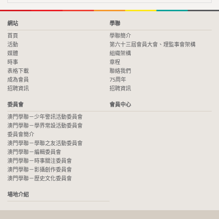
網站
學聯
首頁
學聯簡介
活動
第六十三屆會員大會、理監事會架構
媒體
組織架構
時事
章程
表格下載
聯絡我們
成為會員
75周年
招聘資訊
招聘資訊
委員會
會員中心
澳門學聯－少年警訊活動委員會
澳門學聯－學界常設活動委員會
委員會簡介
澳門學聯－學聯之友活動委員會
澳門學聯－編輯委員會
澳門學聯－時事關注委員會
澳門學聯－影攝創作委員會
澳門學聯－歷史文化委員會
場地介紹