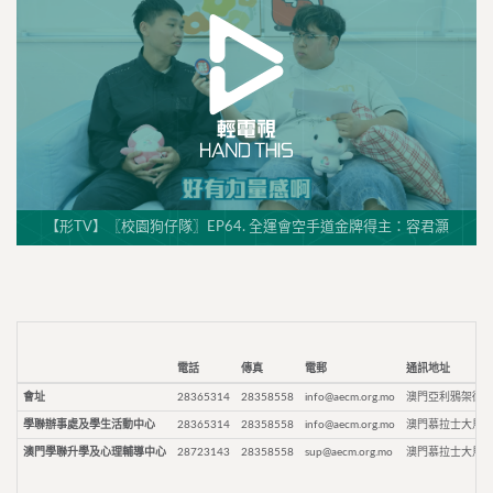
【形TV】〖校園狗仔隊〗EP64. 全運會空手道金牌得主：容君灝
電話
傳真
電郵
通訊地址
會址
28365314
28358558
info@aecm.org.mo
澳門亞利鴉架街9
學聯辦事處及學生活動中心
28365314
28358558
info@aecm.org.mo
澳門慕拉士大馬路
澳門學聯升學及心理輔導中心
28723143
28358558
sup@aecm.org.mo
澳門慕拉士大馬路