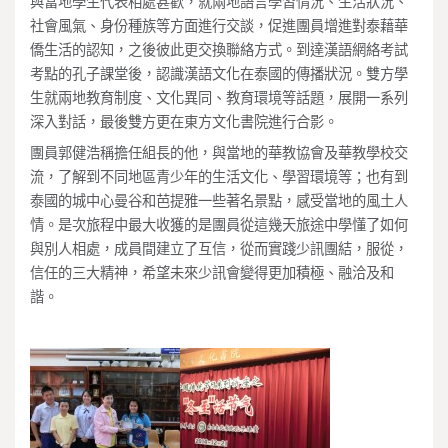
與當地學生代表相處甚歡，就兩地語言學習情況、生活狀況、
社會風氣、身份種族等方面進行交談，促進團員增進對泰藉華
僑生活的認知，之後彼此更交換聯絡方式。到達漢語網絡考試
考點的孔子課堂後，認識漢語文化在泰國的傳播狀況。雙方學
生就兩地教育制度、文化異同、教育環境等話題，展開一系列
深入對話，最後雙方更在東方文化書院進行合影。
團員郭健浩稱擔任組長的他，與當地的華教協會及華教學校交
流，了解到不同地區青少年的生活文化、學習環境等；也有到
泰國的城中心曼谷和芭提雅一些著名景點，感受當地的風土人
情。是次旅程中最大收獲的是團員從這幾天旅途中學懂了如何
與別人相處，成員間建立了互信，從而實踐少訊團結，服從，
信任的三大精神，希望未來少訊會變得更加積極、融洽及和
諧。