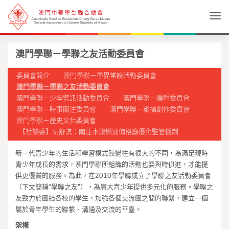
Togg
澳門學聯－學聯之友活動委員會
委員會簡介
澳門學聯－學界常設活動委員會
澳門學聯－學聯之友活動委員會
澳門學聯－少年警訊活動委員會
澳門學聯－編輯委員會
澳門學聯－時事關注委員會
澳門學聯－影攝創作委員會
澳門學聯－歷史文化委員會
【社諮委】阮舒淇：關注本澳燃油價格籲優化監管機制
新一代青少年的生活和學習模式較過往有很大的不同，為滿足現時
青少年成長的需求，澳門學聯所組織的活動也要與時俱進，才能提
供更優質的服務。為此，在2010年學聯成立了學聯之友活動委員會
（下文簡稱“學聯之友”），為廣大青少年提供多元化的服務。學聯之
友致力於團結各校的學生，加強各個交流團之間的聯繫，建立一個
屬於青年學生的聯繫、溝通及交流的平臺。
架構