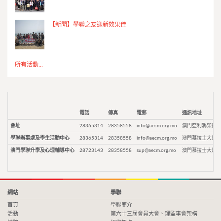
【新聞】學聯之友迎新效果佳
所有活動...
電話
傳真
電郵
通訊地址
會址
28365314
28358558
info@aecm.org.mo
澳門亞利鴉架街9
學聯辦事處及學生活動中心
28365314
28358558
info@aecm.org.mo
澳門慕拉士大馬路
澳門學聯升學及心理輔導中心
28723143
28358558
sup@aecm.org.mo
澳門慕拉士大馬路
網站
學聯
首頁
學聯簡介
活動
第六十三屆會員大會、理監事會架構