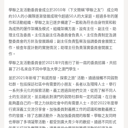
學聯之友活動委員會成立於2010年（下文簡稱“學聯之友”） 成立時
約10人的小團隊逐漸發展成現今超過50人的大家庭。經過多年的運
作和活動組織，學聯之友已逐步構建了一套較為符合自身特質和較
為成熟的運作架構及模式。組織架構方面，設有主任、副主任、助
理主任及委員。主任及副主任為委員會負責人，主任負責制定及調
整委員會的方針及發展路線；副主任負責監察及協調委員會展開工
作，檢查年度計劃的實施情況；助理主任負責落實委員會開展工
作。
學聯之友活動委員會於2021年9月進行了新一屆的委員招募，共招
募了25名來自不同中學及大學之澳門學生。
並於2021年新增了“有感而發，探索之旅” 活動。通過接觸不同弱勢
社群，包括探訪社區中有需要的小朋友、長者以及殘障人士，舉行
一系列多元化的探索活動。義工透過與他們交流，從而了解不同人
士的生活狀況，並且藉此對澳門的弱勢社群有一定的認識，在日後
能夠盡自己的一臂之力扶助社會中的有需要人士。亦於2022年度舉
行資深義工交流分享會。加強委員對義務工作的認識和推動義務工
作的發展。除了志願活動外，為加強委員間的聯繫。學聯之友同時
也舉辦了多項凝聚活動，都受到廣大青少年的歡迎。通過不同形式