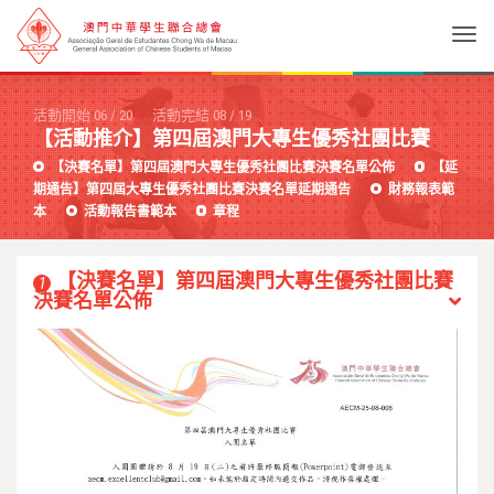
Togg
活動開始
06
/
20
活動完結
08
/
19
【活動推介】第四屆澳門大專生優秀社團比賽
【決賽名單】第四屆澳門大專生優秀社團比賽決賽名單公佈
【延
期通告】第四屆大專生優秀社團比賽決賽名單延期通告
財務報表範
本
活動報告書範本
章程
【決賽名單】第四屆澳門大專生優秀社團比賽
1
決賽名單公佈