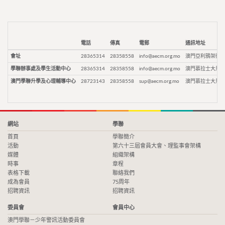
電話
傳真
電郵
通訊地址
會址
28365314
28358558
info@aecm.org.mo
澳門亞利鴉架街9
學聯辦事處及學生活動中心
28365314
28358558
info@aecm.org.mo
澳門慕拉士大馬路
澳門學聯升學及心理輔導中心
28723143
28358558
sup@aecm.org.mo
澳門慕拉士大馬路
網站
學聯
首頁
學聯簡介
活動
第六十三屆會員大會、理監事會架構
媒體
組織架構
時事
章程
表格下載
聯絡我們
成為會員
75周年
招聘資訊
招聘資訊
委員會
會員中心
澳門學聯－少年警訊活動委員會