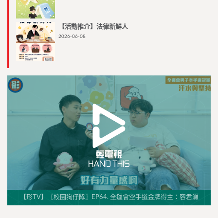
【活動推介】法律新鮮人
2026-06-08
【形TV】〖校園狗仔隊〗EP64. 全運會空手道金牌得主：容君灝