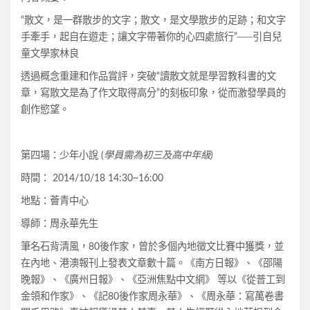
“散文，是一群散步的文字；散文，是文學散步的足跡；和文字
手牽手，起自在遊走；讓文字帶著你的心四處旅行”──引自兒
童文學家林良
透過概念重建和作品賞評，突破“讀散文就是學習教科書的文
章，寫散文是為了作文取得高分”的刻板印象，從而激發學員的
創作慾望。
第四場：少年小說 (
學員需為初三及高中年級)
時間： 2014/10/18 14:30~16:00
地點：薈青中心
導師：周永華先生
筆名石背清風，80後作家，曾於多個內地徵文比賽中獲獎，並
在內地、港澳報刊上發表文章數十篇。《南方日報》、《邵陽
晚報》、《廣州日報》、《亞洲焦點中文網》 等以《從普工到
金領和作家》、《記80後作家周永華》、《周永華：寫萬卷書