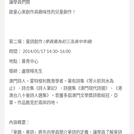
讓學員們開
啟童心來創作具趣味性的兒童劇作！
第二場：童詩創作
(
學員需為初三及高中年級)
時間： 2014/05/17 14:30~16:00
地點：薈青中心
導師：盧傑樺先生
澳門詩人，蒙特梭利教育學者。著有詩集《等火抓到水為
止》、詩合集《詩人筆記》、詩選集《澳門現代詩選》、《港
澳台八十後詩人選集》。曾獲多屆澳門文學獎詩歌組冠、亞
軍，作品散見於兩岸四地。
內容概要：
「童趣・童詩」將先向學員簡介童詩的定義，讓學員了解童詩