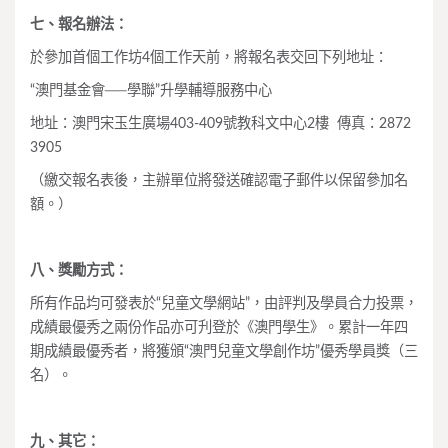
七、
報名辦法：
於參加首個工作坊4個工作天前，將報名表交回下列地址：
“澳門基金會──學聯”升學輔導服務中心
地址：澳門宋玉生廣場403-409號教科文中心2樓 傳真：2872
3905
（繳交報名表後，主辦單位將發送確認電子郵件以保留參加名
額。）
八、
獎勵方式：
所有作品均可發表於“兒童文學網站”，由評判及學員合力投票，
成績最優秀之兩份作品亦可刋登於《澳門學生》。累計一年四
期成績最優秀者，將獲頒“澳門兒童文學創作坊”優秀學員獎（三
名）。
九、
其它：