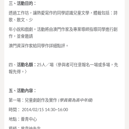
三、
活動目的：
透過工作坊，讓熱愛寫作的同學認識兒童文學，體裁包括：詩
歌、散文、少
年小說和戲劇。活動將由澳門作家及專業導師指導同學進行創
作，並會邀請
澳門資深作家給同學作詳細點評。
四、
活動名額：
25人／場〈參與者可任意報名一場或多場，先
報先得。〉
五、
活動內容：
第一場：兒童劇創作及實作
(
學員需為高中年級)
時間： 2014/02/15 14:30~16:00
地點：薈青中心
導師：曾韋迪先生