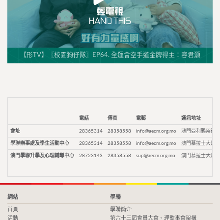
【形TV】〖校園狗仔隊〗EP64. 全運會空手道金牌得主：容君灝
電話
傳真
電郵
通訊地址
會址
28365314
28358558
info@aecm.org.mo
澳門亞利鴉架街9
學聯辦事處及學生活動中心
28365314
28358558
info@aecm.org.mo
澳門慕拉士大馬路
澳門學聯升學及心理輔導中心
28723143
28358558
sup@aecm.org.mo
澳門慕拉士大馬路
網站
學聯
首頁
學聯簡介
活動
第六十三屆會員大會、理監事會架構