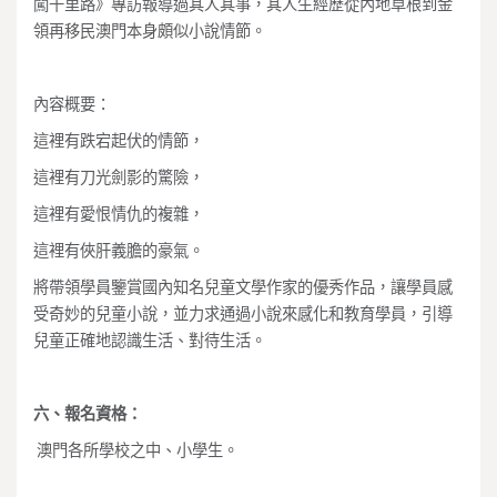
闖千里路》專訪報導過其人其事，其人生經歷從內地草根到金
領再移民澳門本身頗似小說情節。
內容概要：
這裡有跌宕起伏的情節，
這裡有刀光劍影的驚險，
這裡有愛恨情仇的複雜，
這裡有俠肝義膽的豪氣。
將帶領學員鑒賞國內知名兒童文學作家的優秀作品，讓學員感
受奇妙的兒童小說，並力求通過小說來感化和教育學員，引導
兒童正確地認識生活、對待生活。
六、
報名資格：
澳門各所學校之中、小學生。