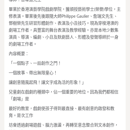
畢業於香港演藝學院戲劇學院，獲頒授藝術學士(榮譽)學位，主
修表演。畢業後先後跟隨大師Philippe Gaulier、詹瑞文先生、
鄧樹榮先生研習形體創作、表演及小丑技巧。現為穿梭港澳的
劇場工作者，具豐富的舞台表演及教學經驗。亦是本地少數集
演員、導演、編劇、小丑及默劇藝人、形體及發聲導師於一身
的劇場工作者。
內容概要：
「一個點子、一扇創作之門！
一個故事、帶出無限童心！
讓創意隨風起飛！讓文字成為活的形象！」
兒童劇在戲劇的種類中，佔一個重要的地位。因為我們都相信
「劇場」是
最好的教室，戲劇使孩子得到最直接、最有創意的啟發和教
育。是次工作
坊會透過劇場遊戲、腦力激盪，再轉至意念整合到文本創作，