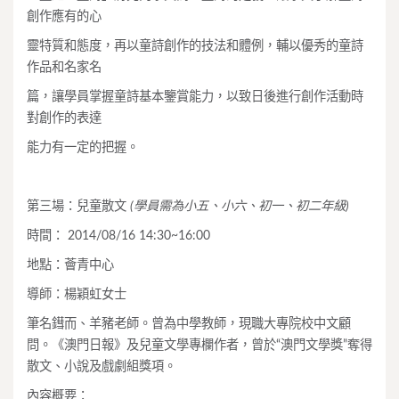
創作應有的心
靈特質和態度，再以童詩創作的技法和體例，輔以優秀的童詩
作品和名家名
篇，讓學員掌握童詩基本鑒賞能力，以致日後進行創作活動時
對創作的表達
能力有一定的把握。
第三場：兒童散文
(
學員需為小五、小六、初一、初二年級)
時間： 2014/08/16 14:30~16:00
地點：薈青中心
導師：楊穎虹女士
筆名鏏而、羊豬老師。曾為中學教師，現職大專院校中文顧
問。《澳門日報》及兒童文學專欄作者，曾於“澳門文學獎”奪得
散文、小說及戲劇組獎項。
內容概要：