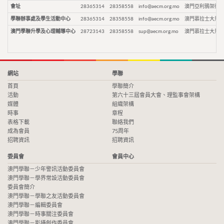
會址
28365314
28358558
info@aecm.org.mo
澳門亞利鴉架街9
學聯辦事處及學生活動中心
28365314
28358558
info@aecm.org.mo
澳門慕拉士大馬路
澳門學聯升學及心理輔導中心
28723143
28358558
sup@aecm.org.mo
澳門慕拉士大馬路
網站
學聯
首頁
學聯簡介
活動
第六十三屆會員大會、理監事會架構
媒體
組織架構
時事
章程
表格下載
聯絡我們
成為會員
75周年
招聘資訊
招聘資訊
委員會
會員中心
澳門學聯－少年警訊活動委員會
澳門學聯－學界常設活動委員會
委員會簡介
澳門學聯－學聯之友活動委員會
澳門學聯－編輯委員會
澳門學聯－時事關注委員會
澳門學聯－影攝創作委員會