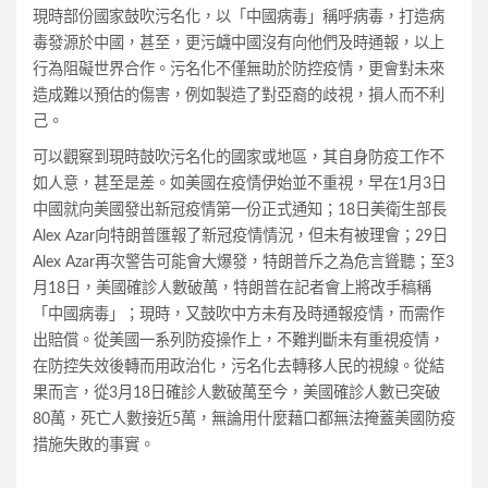
現時部份國家鼓吹污名化，以「中國病毒」稱呼病毒，打造病
毒發源於中國，甚至，更污衊中國沒有向他們及時通報，以上
行為阻礙世界合作。污名化不僅無助於防控疫情，更會對未來
造成難以預估的傷害，例如製造了對亞裔的歧視，損人而不利
己。
可以觀察到現時鼓吹污名化的國家或地區，其自身防疫工作不
如人意，甚至是差。如美國在疫情伊始並不重視，早在1月3日
中國就向美國發出新冠疫情第一份正式通知；18日美衛生部長
Alex Azar向特朗普匯報了新冠疫情情況，但未有被理會；29日
Alex Azar再次警告可能會大爆發，特朗普斥之為危言聳聽；至3
月18日，美國確診人數破萬，特朗普在記者會上將改手稿稱
「中國病毒」；現時，又鼓吹中方未有及時通報疫情，而需作
出賠償。從美國一系列防疫操作上，不難判斷未有重視疫情，
在防控失效後轉而用政治化，污名化去轉移人民的視線。從結
果而言，從3月18日確診人數破萬至今，美國確診人數已突破
80萬，死亡人數接近5萬，無論用什麼藉口都無法掩蓋美國防疫
措施失敗的事實。