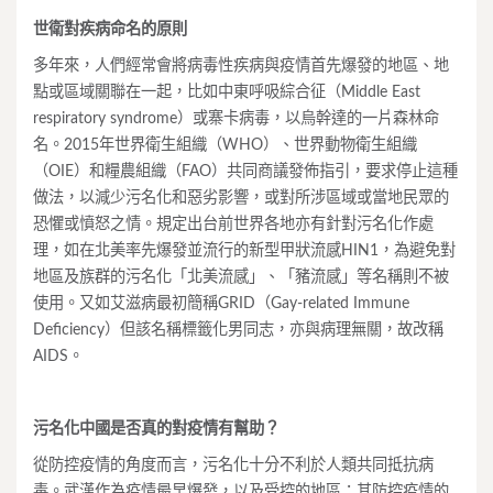
世衛
對
疾病
命名的
原則
多年來，人們經常會將病毒性疾病與疫情首先爆發的地區、地
點或區域關聯在一起，比如中東呼吸綜合征（Middle East
respiratory syndrome）或寨卡病毒，以烏幹達的一片森林命
名。2015年世界衛生組織（WHO）、世界動物衛生組織
（OIE）和糧農組織（FAO）共同商議發佈指引，要求停止這種
做法，以減少污名化和惡劣影響，或對所涉區域或當地民眾的
恐懼或憤怒之情。規定出台前世界各地亦有針對污名化作處
理，如在北美率先爆發並流行的新型甲狀流感HIN1，為避免對
地區及族群的污名化「北美流感」、「豬流感」等名稱則不被
使用。又如艾滋病最初簡稱GRID（Gay-related Immune
Deficiency）但該名稱標籤化男同志，亦與病理無關，故改稱
AIDS。
污名化中國是否真的對疫情有幫助？
從防控疫情的角度而言，污名化十分不利於人類共同抵抗病
毒。武漢作為疫情最早爆發，以及受控的地區；其防控疫情的