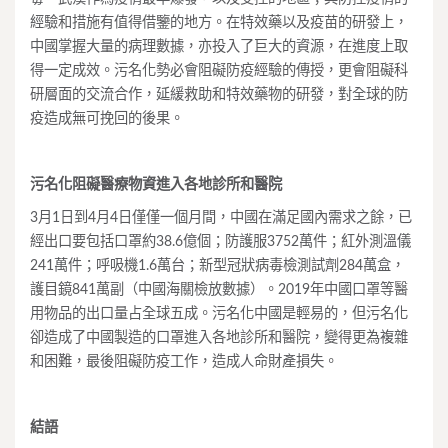
經驗和措施有值得借鑒的地方。在特效藥以及疫苗的研發上，
中國掌握大量的病理數據，亦投入了巨大的資源，在進度上取
得一定成效。污名化勢必會阻礙防疫經驗的傳授，更會阻礙科
研層面的交流合作，延緩救助和特效藥物的研發，對全球的防
疫造成無可挽回的後果。
污名化
阻礙
醫
療物資
進入各地診所和醫院
3月1日到4月4日僅僅一個月間，中國在滿足國內需求之餘，已
經出口要包括口罩約38.6億個；防護服3752萬件；紅外測溫儀
241萬件；呼吸機1.6萬台；新型冠狀病毒檢測試劑284萬盒，
護目鏡841萬副（中國海關檢放數據）。2019年中國口罩等醫
用物品的出口量占全球五成。污名化中國是輕易的，但污名化
卻造成了中國製造的口罩進入各地診所和醫院，變得更為複雜
和困難，最後阻礙防疫工作，造成人命財產損失。
結語