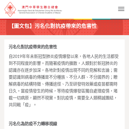
Togg
【圖文包】污名化對抗疫帶來的危害性
污名化
對抗疫帶來的
危害性
自2019年年未新冠型肺炎疫情爆發以來，各地人民的生活都受
到不同程度的影響。而隨著疫情的擴散，人類對於新冠肺炎的
認識亦在逐步加深，各地針對疫情出現不同的見解和言論；需
要認識到病毒的傳播是不分種族、不分人群、不分國界的；瞭
解病毒的結構特徵、傳播途徑、乃至研發特效藥或疫苗都需時
日久。當疫情發生的時候，等待疫情爆發區獨自處理疫情，堵
截一切病原，顯然不現實。對抗疫情，需要全人類精誠團結，
共同戰「疫」。
污名化
為
防疫不力
轉移視線