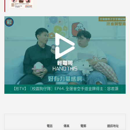
【形TV】〖校園狗仔隊〗EP64. 全運會空手道金牌得主：容君灝
電話
傳真
電郵
通訊地址