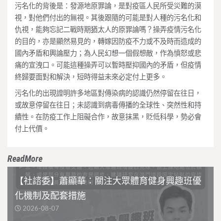
污名化的背後是：發源地原罪論，是對疫區人民所受災難的漠
視，對他們付出的無視。其後跟隨的可能是對人種的污名化和
仇視，能夠忘記二戰時期猶太人的原罪論嗎？操弄疫情污名化
的目的，亦是顯然易見的，轉嫁因防疫不力或不及時而造成的
國內矛盾和輿論壓力；為人民幻想一個假想敵，作為憤怒或悲
痛的宣洩口。可能這種操弄可以暫時壓抑國內的矛盾，但疫情
終歸要面對和解決，短時得益未來必定付上更多。
污名化的出現證明許多地區對傳染病的認識仍然停留在往日，
或故意停留在往日；未認識到病毒傳播的全球性、突然性和持
續性。在防疫工作上阻礙合作，故意抹黑，貶低科學，勢必會
付上代價。
ReadMore
【社諮委】蕭顯華：關注大眾體育健身興趣班優
化機制及配套措施
2026-08-07