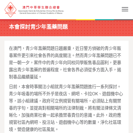
Togg
本會探討青少年濫藥問題
在澳門，青少年濫藥問題日趨嚴重，近日警方偵破的青少年販
毒案件更引來社會各界的高度關注。然而青少年濫藥問題已不
是一朝一夕，案件中的青少年向同校同學販售毒品圖利，更暴
露出青少年濫藥的普遍程度，社會各界必須從多方面入手，遏
制毒品繼續蔓延。
日前，本會時事關注小組就青少年濫藥問題進行一系列探討。
青少年吸毒的場所不外乎是夜店、網吧、卡拉OK、遊戲機中心
等，該小組建議，政府可立例規管有關場所，必須貼上有關禁
毒的字句，並提高對相關場所的法律制裁，將有關法律條文清
晰化，加強商業社會一起承擔禁毒責任的意識。此外，政府應
規管社區內網吧、投注站、遊戲機中心等的數量，淨化社區環
境，營造健康的社區風氣。