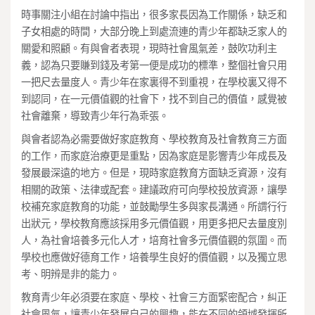
時事關注小組在討論中指出，很多家長因為工作關係，缺乏和
子女相處的時間，大部分晚上到處流連的青少年都缺乏家人的
關愛和照顧。有與會者表現，現時社會風氣差，鼓吹功利主
義，認為只要賺到錢及考第一便是成功的標準，整個社會只用
一把尺去量度人。青少年在家裏得不到重視，在學校裏又得不
到認同，在一元價值觀的社會下，找不到自己的價值，感覺被
社會離棄，導致青少年行為乖張。
與會者認為必需要做好家庭教育、學校教育及社會教育三方面
的工作，而家庭治療更是重點，因為家庭是影響青少年成長及
發展最深遠的地方。但是，現時家庭教育方面缺乏資源，沒有
相關的政策、法律或配套。建議政府可向學校投放資源，讓學
校補充家庭教育的功能，並鼓勵學生多與家長溝通。所謂行行
出狀元，學校教育應該採用多元價值觀，用更多把尺去量度別
人，為社會培養多元化人才，培育社會多元價值觀的氛圍。而
學校也應做好德育工作，培養學生良好的價值觀，以及獨立思
考、明辨是非的能力。
教育青少年必須要在家庭、學校、社會三方面緊密配合，糾正
社會風氣，讓青少年發展自己的興趣，能在不同的領域發揮所