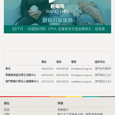
【形TV】〖校園狗仔隊〗EP64. 全運會空手道金牌得主：容君灝
電話
傳真
電郵
通訊地址
會址
28365314
28358558
info@aecm.org.mo
澳門亞利鴉架街9
學聯辦事處及學生活動中心
28365314
28358558
info@aecm.org.mo
澳門慕拉士大馬路
澳門學聯升學及心理輔導中心
28723143
28358558
sup@aecm.org.mo
澳門慕拉士大馬路
網站
學聯
首頁
學聯簡介
活動
第六十三屆會員大會、理監事會架構