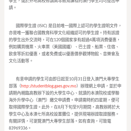
學生，或於外地高校修讀高等教育課程的澳門學生均可提出申
請。
____
國際學生證 (ISIC) 是目前唯一國際上認可的學生證明文件，
亦是唯一獲聯合國教育科學文化組織認可的學生證。持有該證
的學生出外交流時，可在120個國家享有超過4萬項消費優惠，
例如購買機票、火車票（美國國鐵）、巴士證、船票、住宿、
飲食等折扣優惠，或者免費或以優惠價參觀博物館、音樂會及
文化活動等。
____
有意申請的學生可由即日起至10月31日登入澳門大專學生
部落（
http://studentblog.gaes.gov.mo
）辦理網上申請，並於申
請期內親臨高教辦下設的大學生中心、就讀的本澳院校或學聯
海外升學中心（澳門）繳交申請費。申請需時約四星期，便可
取得國際學生證。此外，在8月下旬至9月期間，高教辦將於大
學生中心及本澳七所高校設置攤位，提供現場辦證取證服務。
有關詳情，可瀏覽澳門大專學生部落。如有查詢，可致電
83969336。