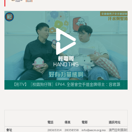
【形TV】〖校園狗仔隊〗EP64. 全運會空手道金牌得主：容君灝
電話
傳真
電郵
通訊地址
會址
28365314
28358558
info@aecm.org.mo
澳門亞利鴉架街9