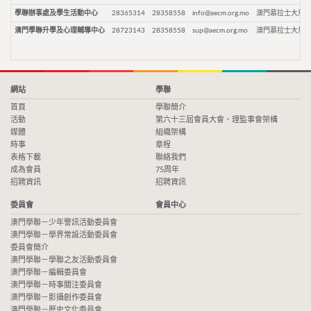
學聯辦事處及學生活動中心
28365314
28358558
info@aecm.org.mo
澳門慕拉士大馬路
澳門學聯升學及心理輔導中心
28723143
28358558
sup@aecm.org.mo
澳門慕拉士大馬路
網站
學聯
首頁
學聯簡介
活動
第六十三屆會員大會、理監事會架構
媒體
組織架構
時事
章程
表格下載
聯絡我們
成為會員
75周年
招聘資訊
招聘資訊
委員會
會員中心
澳門學聯－少年警訊活動委員會
澳門學聯－學界常設活動委員會
委員會簡介
澳門學聯－學聯之友活動委員會
澳門學聯－編輯委員會
澳門學聯－時事關注委員會
澳門學聯－影攝創作委員會
澳門學聯－歷史文化委員會