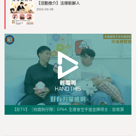
【活動推介】法律新鮮人
2026-06-08
【形TV】〖校園狗仔隊〗EP64. 全運會空手道金牌得主：容君灝