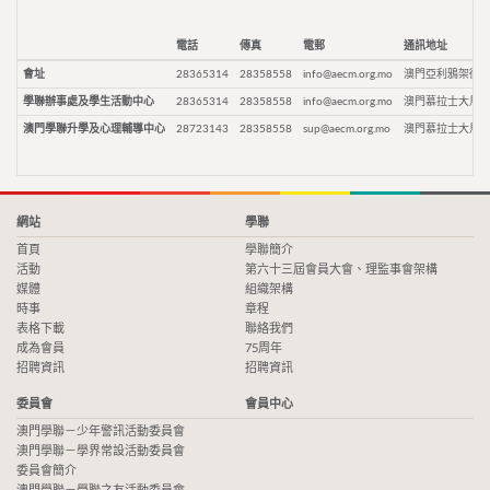
電話
傳真
電郵
通訊地址
會址
28365314
28358558
info@aecm.org.mo
澳門亞利鴉架街9
學聯辦事處及學生活動中心
28365314
28358558
info@aecm.org.mo
澳門慕拉士大馬路
澳門學聯升學及心理輔導中心
28723143
28358558
sup@aecm.org.mo
澳門慕拉士大馬路
網站
學聯
首頁
學聯簡介
活動
第六十三屆會員大會、理監事會架構
媒體
組織架構
時事
章程
表格下載
聯絡我們
成為會員
75周年
招聘資訊
招聘資訊
委員會
會員中心
澳門學聯－少年警訊活動委員會
澳門學聯－學界常設活動委員會
委員會簡介