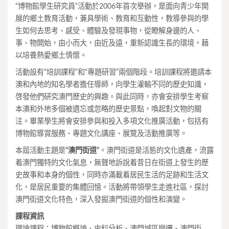
“博物館學生研究員”活動於2006年首次舉辦，是面向青少年開
展的鄉土教育活動，兼具學術、教育和互動性，教導參與的學
生如何去思考、感受、體驗及發現事物，從瞭解身邊的人、
事、物開始，由小而大，由近及遠，重新認識生長的環境，藉
以培養熱愛鄉土情懷。
活動設有“培訓課程”和“專題研習”兩個階段。培訓課程將邀請本
澳和內地的知名學者擔任導師，向學生灌輸不同的歷史知識，
啓發他們研究澳門歷史的興趣。與此同時，亦會安排學生考察
本澳和外地多個被遺忘或忽略的歷史景點，喚起對文物的關
注。畢業學生將會安排參與和投入多項文化推廣活動，包括有
博物館導賞服務、專題文化講座、展覽及活動推廣等。
本屆活動主題是
“澳門街道”
。澳門街道是活態的文化遺產，流露
着澳門獨特的文化氣息，無聲地訴說着昔日在街道上發生的歷
史故事和本身的個性，同時亦滿載着居民生活的足跡和生活文
化，是居民重要的集體回憶。活動將帶領學生走進社區，探討
澳門街道文化特色，深入發掘澳門街道的個性和演變。
課程資訊
理論課程：博物館概論、史料分析、澳門城區變遷、澳門街