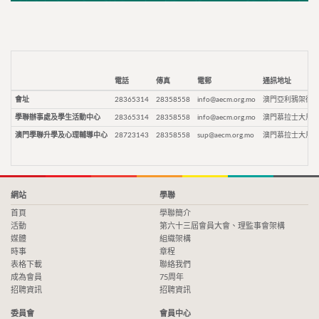
電話
傳真
電郵
通訊地址
會址
28365314
28358558
info@aecm.org.mo
澳門亞利鴉架街9
學聯辦事處及學生活動中心
28365314
28358558
info@aecm.org.mo
澳門慕拉士大馬路
澳門學聯升學及心理輔導中心
28723143
28358558
sup@aecm.org.mo
澳門慕拉士大馬路
網站
學聯
首頁
學聯簡介
活動
第六十三屆會員大會、理監事會架構
媒體
組織架構
時事
章程
表格下載
聯絡我們
成為會員
75周年
招聘資訊
招聘資訊
委員會
會員中心