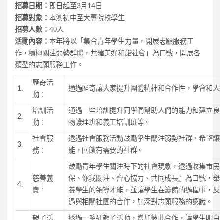
招募日期︰
即日起至3月14日
招募對象：
本澳初中至大專院校學生
招募人數：
40人
活動內容：
本年將以「集合青年學生力量，開展志願服務工
作，積極關注弱勢群體，共建美好和諧社會」為口號，開展各
類型的志願服務工作。
歷奇活
1.
通過歷奇讓大家提升團體精神和合作性，學會和人
動：
培訓活
通過一些培訓提升同學們幫助人們的能力和建立良
2.
動：
物護理班和義工培訓班等。
社會服
透過社會服務活動鼓勵學生關注弱勢社群，希望讓
3.
務：
能，回饋有需要的社群。
鼓勵青年學生關注時下的社會現象，透過收集市民
慈善義
保、你我關注、齊心協力、共同成長』為口號，舉
4.
賣：
養學生的領導才能，並讓學生在籌備的過程中，反
過與相關社團的合作，加深對志願服務的認識。
親子活
透過一系列親子活動，增加彼此合作，讓學生明白