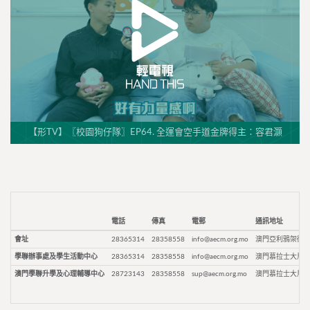
【形TV】〖校園狗仔隊〗EP64. 全運會空手道金牌得主：容君灝
電話
傳真
電郵
通訊地址
會址
28365314
28358558
info@aecm.org.mo
澳門亞利鴉架街9
學聯辦事處及學生活動中心
28365314
28358558
info@aecm.org.mo
澳門慕拉士大馬路
澳門學聯升學及心理輔導中心
28723143
28358558
sup@aecm.org.mo
澳門慕拉士大馬路