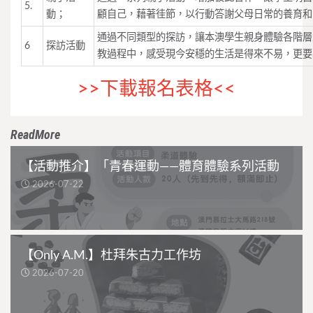
5.
動；
顧自己，藉著徍節，以行動答謝父母日常的養育和
通過不同類型的探訪，讓本澳學生親身體驗各階層
6
探訪活動
教過程中，感受現今安穩的生活是得來不易，更要
>>下載報名表格<<
ReadMore
【活動推介】「青春運動——體育體驗系列活動
2026-07-22
【Only A.M.】杜拜朱古力工作坊
2026-07-20