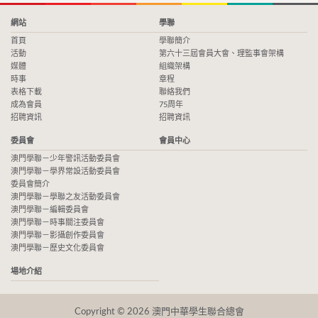
網站
學聯
首頁
學聯簡介
活動
第六十三屆會員大會、理監事會架構
媒體
組織架構
時事
章程
表格下載
聯絡我們
成為會員
75周年
招聘資訊
招聘資訊
委員會
會員中心
澳門學聯－少年警訊活動委員會
澳門學聯－學界常設活動委員會
委員會簡介
澳門學聯－學聯之友活動委員會
澳門學聯－編輯委員會
澳門學聯－時事關注委員會
澳門學聯－影攝創作委員會
澳門學聯－歷史文化委員會
場地介紹
Copyright © 2026 澳門中華學生聯合總會