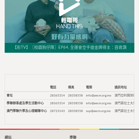
【形TV】〖校園狗仔隊〗EP64. 全運會空手道金牌得主：容君灝
電話
傳真
電郵
通訊地址
會址
28365314
28358558
info@aecm.org.mo
澳門亞利鴉架街9
學聯辦事處及學生活動中心
28365314
28358558
info@aecm.org.mo
澳門慕拉士大馬路
澳門學聯升學及心理輔導中心
28723143
28358558
sup@aecm.org.mo
澳門慕拉士大馬路
網站
學聯