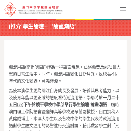
Togg
[推介]學生論壇─〝論盡潮語〞
潮流用語(簡稱“潮語”)作為一種語言現象，已逐漸普及到社會大
眾的日常生活中。同時，潮流用語變化日新月異，反映著不同
年代的文化變遷，意義非淺。
為使本澳學生更為關注自身成長及發展，培養其思考能力，以
及使青年能以更正確的態度看待潮流用語，學聯將於
一月二十
五日(五)下午於鏡平學校中學部舉行學生論壇-論盡潮語
，屆時
澳門理工學院語言暨翻譯高等學校湯翠蘭副教授、自由撰稿人
黃健威博士、本澳大學生以及各校中學的學生代表將就潮流用
語對學生語文運用的影響進行交流討論，藉此啟發學生對「潮