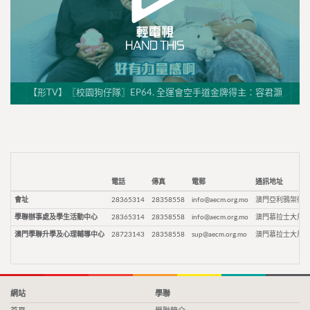
【形TV】〖校園狗仔隊〗EP64. 全運會空手道金牌得主：容君灝
電話
傳真
電郵
通訊地址
會址
28365314
28358558
info@aecm.org.mo
澳門亞利鴉架街9
學聯辦事處及學生活動中心
28365314
28358558
info@aecm.org.mo
澳門慕拉士大馬路
澳門學聯升學及心理輔導中心
28723143
28358558
sup@aecm.org.mo
澳門慕拉士大馬路
網站
學聯