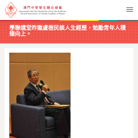
Togg
學聯講堂昨邀盧樹民談人生經歷，勉勵青年人積
極向上。