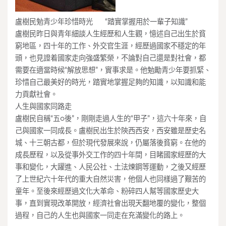
盧樹民勉青少年珍惜時光 “踏實掌握用於一輩子知識”
盧樹民昨日與青年細談人生經歷和人生觀，憶述自己出生於貧
窮地區，四十年的工作、外交官生涯，經歷過國家不穩定的年
頭，也見證着國家走向強盛繁榮，不論對自己還是對社會，都
需要在適當時候“解放思想”，實事求是。他勉勵青少年要抓緊、
珍惜自己最美好的時光，踏實地掌握足夠的知識，以知識和能
力貢獻社會。
人生與國家同路走
盧樹民自稱“五○後”，剛剛走過人生的“甲子”，這六十年來，自
己與國家一同成長。盧樹民出生於陝西西安，西安雖是歷史名
城、十三朝古都，但於現代發展來說，仍屬落後貧窮。在他的
成長歷程，以及從事外交工作的四十年間，目睹國家經歷的大
事和變化，大躍進、人民公社、土法煉鋼等運動，之後又經歷
了上世紀六十年代的重大自然災害，他個人也同樣過了艱苦的
童年。至後來經歷過文化大革命、粉碎四人幫等國家歷史大
事，直到實現改革開放，經濟社會出現天翻地覆的變化，整個
過程，自己的人生也與國家一同走在充滿變化的路上。