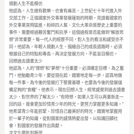
規劃人生不能模仿
他認為，人生總有歡樂，也會有痛苦，上世紀七十年代進入外
交部工作，正值國家外交事業發展蓬勃的時期，見證着國家的
外交事業突飛猛進。粉碎四人幫、文化大革命是歷史上重要的
事件，需要經過艱苦奮鬥和抗爭，這個過程是否能做到“解放思
想”非常重要。每一代人的經歷不同，對人生的看法和感受亦不
同。他認為，年輕人規劃人生、描繪自己的成長道路時，必須
根據自己的特點和專長，再決定發展方向，不能盲目模仿。
回想過去讀書太少
他認為，人的“理想”和“夢想”十分重要，必須確定目標，為之奮
鬥。他勉勵青少年，要從現在起，踏實地走每一步，認真地做
每一件事，為今後的發展打下堅實基礎，也要為今後的發展儲
備足夠的“食糧”。他表示，現在回想人生，經常感覺到過去讀書
太少，對世界的了解太少，“有時想，如果人生可以再重新走一
回的話，我會更加珍惜青少年的時光，更努力掌握更多知識。”
他希望青少年能抓緊、珍惜自己最美好的時光，踏實地掌握用
於一輩子的知識，從對國家的感情熱愛出發，以知識回饋社
會，對國家的發展作出貢獻。
次文化帶批判叛逆