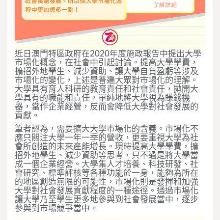
近日澳門特區政府在2020年度施政報告中提出大學
市場化概念，在社會中引起討論。提高大學學費，
擴招外地學生、減少資助、讓大學自負盈虧等涉及
市場化的變化，上述是普遍大眾對市場化的理解。
大學具有育人科研的教育責任和社會責任，拋開大
學具有的職能和責任，單純地將大學視為賺錢機
器，當作企業經營，反而會降低大學對社會發展的
貢獻。
筆者認為，需要擴大大學市場化的含義。市場化不
應只關注大學一年一季的營收，更要重視大學為社
會所創造的未來產能增長。現時提高大學學費，擴
招外地學生、減少資助等思考，只不過是將大學當
成一個企業經營。大學集人才培養、科技研發、社
會研究、標準評核等各種功能於一身，能夠為所在
的地區創造無限的可能性，市場化則是發揮和加強
大學對社會發展貢獻程度的一種途徑。通過市場化
讓大學乃至學生更多地參與到社會發展當中，逐步
參與到市場競爭當中。