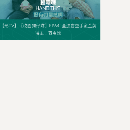
【形TV】〖校園狗仔隊〗EP64. 全運會空手道金牌
得主：容君灝