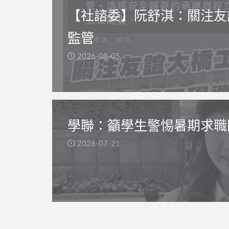
【社諮委】阮舒淇：關注友
監管
2026-08-05
學聯：籲學生警惕暑期求職
2026-07-21