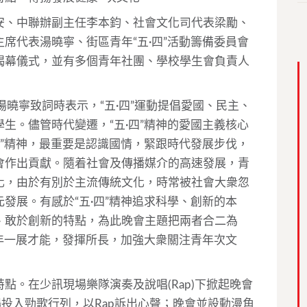
安、中聯辦副主任李本鈞、社會文化司代表梁勵、
席代表湯曉寧、街區青年“五·四”活動籌備委員會
揭幕儀式，並有多個青年社團、學校學生會負責人
湯曉寧致詞時表示，“五·四”運動提倡愛國、民主、
生。儘管時代變遷，“五·四”精神的愛國主義核心
四”精神，最重要是認識國情，緊跟時代發展步伐，
會作出貢獻。隨着社會及傳播媒介的高速發展，青
化，由於有別於主流傳統文化，時常被社會大衆忽
發展。有感於“五·四”精神追求科學、創新的本
、敢於創新的特點，為此晚會主題把兩者合二為
青年一展才能，發揮所長，加強大衆關注青年次文
點。在少訊現場樂隊演奏及說唱(Rap)下掀起晚會
場投入勁歌行列，以Rap訴出心聲；晚會並設動漫角