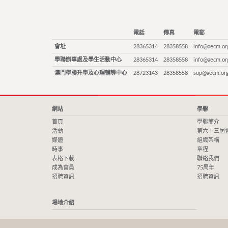
電話
傳真
電郵
會址
28365314
28358558
info@aecm.or
學聯辦事處及學生活動中心
28365314
28358558
info@aecm.or
澳門學聯升學及心理輔導中心
28723143
28358558
sup@aecm.or
網站
學聯
首頁
學聯簡介
活動
第六十三屆
媒體
組織架構
時事
章程
表格下載
聯絡我們
成為會員
75周年
招聘資訊
招聘資訊
場地介紹