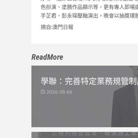
色扮演、塗鴉作品顯示等，更有專人即場
手芷君、彭永琛壓軸演出，晚會以抽奬環
摘自:澳門日報
ReadMore
學聯：完善特定業務規管制
2026-08-06