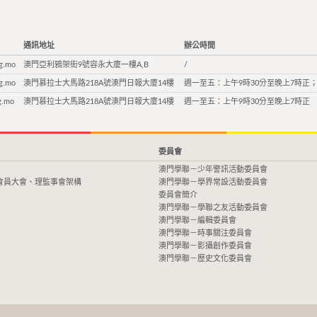
通訊地址
辦公時間
g.mo
澳門亞利鴉架街9號容永大廈一樓A,B
/
g.mo
澳門慕拉士大馬路218A號澳門日報大廈14樓
週一至五：上午9時30分至晚上7時正；
g.mo
澳門慕拉士大馬路218A號澳門日報大廈14樓
週一至五：上午9時30分至晚上7時正
委員會
澳門學聯－少年警訊活動委員會
會員大會、理監事會架構
澳門學聯－學界常設活動委員會
委員會簡介
澳門學聯－學聯之友活動委員會
澳門學聯－編輯委員會
澳門學聯－時事關注委員會
澳門學聯－影攝創作委員會
澳門學聯－歷史文化委員會