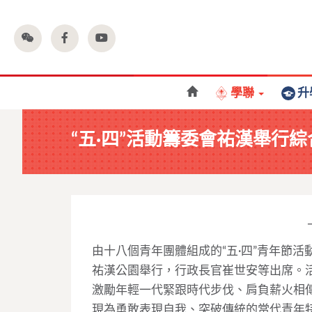
學聯
升
“五·四”活動籌委會祐漢舉行
由十八個青年團體組成的“五·四”青年節活
祐漢公園舉行，行政長官崔世安等出席。活
激勵年輕一代緊跟時代步伐、肩負薪火相傳
現為勇敢表現自我、突破傳統的當代青年特