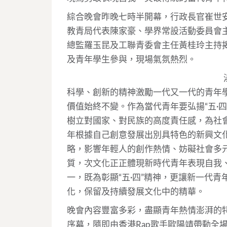
綜合晚會昨晚七時半開幕，行政長官崔世
教青局代表陳家豪、學界常設活動委員會主
總監羅玉昆及工聯青委會主任黃桂玲主持
及青年學生參與，現場氣氛熱烈。
科學、創新的精神激勵一代又一代的青年學
價值始終不變。作為當代青年要弘揚“五·
樹立對國家、對民族的高度責任感，為社
年根據自己創意發展出別具特色的新興文
略，影響年輕人的創作熱情、妨礙社會多元
質，次文化正正體現新時代青年表現自我
一，既為彰顯“五·四”精神，更讓新一代
化，保留及持續發展文化中的精華。
晚會內容豐富多彩，盡顯青年熱情澎湃的特
序幕，隨即由香港Rap歌手歐陽靖帶動全