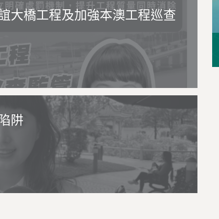
誼大橋工程及加強本澳工程巡查
陷阱