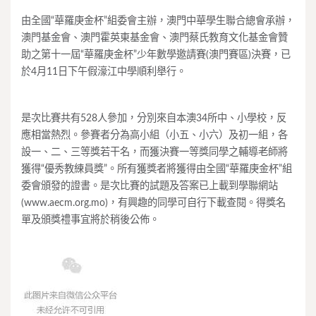
由全國“華羅庚金杯”組委會主辦，澳門中華學生聯合總會承辦，
澳門基金會、澳門霍英東基金會、澳門蔡氏教育文化基金會贊
助之第十一屆“華羅庚金杯”少年數學邀請賽(澳門賽區)決賽，已
於4月11日下午假濠江中學順利舉行。
是次比賽共有528人參加，分別來自本澳34所中、小學校，反
應相當熱烈。參賽者分為高小組（小五、小六）及初一組，各
設一、二、三等獎若干名，而獲決賽一等獎同學之輔導老師將
獲得“優秀教練員獎”。所有獲獎者將獲得由全國“華羅庚金杯”組
委會頒發的證書。是次比賽的試題及答案已上載到學聯網站
(www.aecm.org.mo)，有興趣的同學可自行下載查閱。得獎名
單及頒獎禮事宜將於稍後公佈。