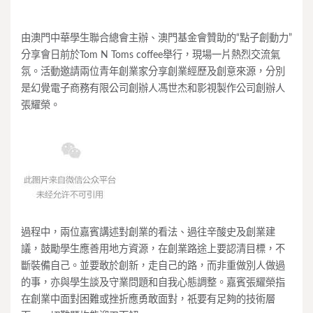
由澳門中華學生聯合總會主辦、澳門基金會贊助的“點子創動力”
分享會日前於Tom N Toms coffee舉行，現場一片熱烈交流氣
氛。活動邀請兩位青年創業家分享創業經歷及創意來源，分別
是幻覺電子商務有限公司創辦人馮世杰和影視製作公司創辦人
張耀榮。
過程中，兩位嘉賓講述對創業的看法、過往辛酸史及創業建
議，鼓勵學生應善用地方資源，在創業路途上要認清目標，不
斷裝備自己。並要敢於創新，走自己的路，而非重做別人做過
的事，亦與學生談及守業問題和自我心態調整。嘉賓張耀榮指
在創業中面對困難或挫折應勇敢面對，祇要有足夠的技術層