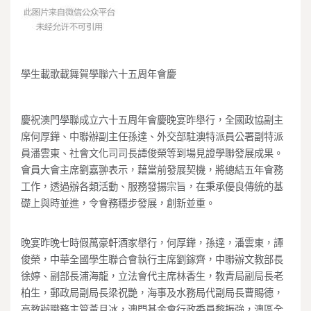
學生載歌載舞賀學聯六十五周年會慶
慶祝澳門學聯成立六十五周年會慶晚宴昨舉行，全國政協副主
席何厚鏵、中聯辦副主任孫達、外交部駐澳特派員公署副特派
員潘雲東、社會文化司司長譚俊榮等到場見證學聯發展成果。
會員大會主席劉嘉翀表示，藉當前發展契機，將總結五年會務
工作，透過辦各類活動、服務發揚宗旨，在秉承優良傳統的基
礎上與時並進，令會務穩步發展，創新並重。
晚宴昨晚七時假萬豪軒酒家舉行，何厚鏵，孫達，潘雲東，譚
俊榮，中華全國學生聯合會執行主席劉鎵齊，中聯辦文教部長
徐婷、副部長浦海龍，立法會代主席林香生，教青局副局長老
柏生，郵政局副局長梁祝艷，海事及水務局代副局長曹賜德，
高教辦職務主管黃月冰，澳門基金會行政委員黎振強，澳區全