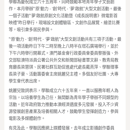
學聯為慶祝成立六十五周年，同時鼓勵本地青年學子文藝創
作，本月舉辦“‘原’動力 · ‘創’時代 · ‘夢’啟航”大型文創活動。最後
一個子活動“‘夢’啟航原創文化活動暨《成長說明書》微電影首
映禮”昨日舉行，現場設文創體驗區、文創作品展覽、繪塗比賽
等，吸引衆多居民參與。
“‘原’動力 · ‘創’時代 · ‘夢’啟航”大型文創活動共有三項子活動，最
後一項活動昨日下午二時至晚上八時半在塔石廣場舉行，並於
下午六時舉行開幕式。澳門基金會行政委員會委員黎振強、外
交部駐澳特派員公署公共外交和新聞部秘書覃文辭、教青局教
育廳長梁慧琪、民署社群互助促進處代處長戴燕萍、學聯理事
長梁子豪、活動籌委會主席姚麗兒主禮。多個友好社團、大專
學生會代表出席。
姚麗兒致詞表示，學聯成立六十五年來，一直以服務年輕人為
宗旨，以培養學生為己任，無間斷為青年學子舉辦不同類型的
活動。近年政府致力推動本澳經濟適度多元發展，投入不少資
源發展創意產業及培養相關人才，鼓勵學生發揮創造力，參與
電影及多媒體創作。
有見及此，學聯因應網上媒體發展，去年成立影攝創作委員