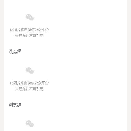
冼為鏗
劉嘉翀