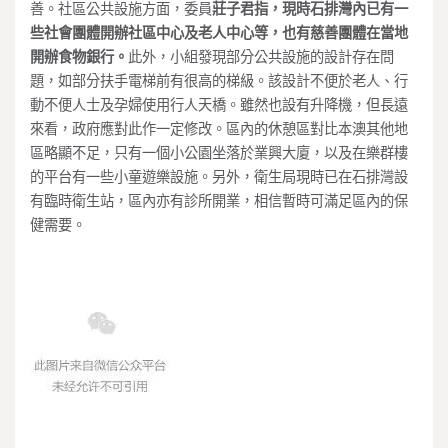
善。社區公共設施方面，委員
莊子君
指，現時石排灣內已有一
些社會團體開辦社區中心及老人中心等，也有慈善團體在當地
開辦食物銀行。
此外，小組發現部分公共設施的設計存在問
題，如部分扶手電梯前有很高的梯級。該設計不便於老人、行
動不便人士及孕婦使用行人天橋。雖然也設有升降機，但長遠
來看，政府應對此作一定修改。區內的休憩區對比本澳其他地
區略顯不足，只有一個小公園坐落於業興大廈，以及在樂群樓
的平台有一些小童遊樂設施。另外，衛生局現時已在石排灣設
有臨時衛生站，區內亦有診所開業，相信暫時可滿足區內的保
健需要。