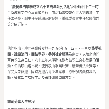
“慶祝澳門學聯成立六十五周年系列活動”
記招昨日下午一時
半假教科文中心展覽廳舉行，由活動籌委會召集人劉嘉翀、主
任梁子豪、副主任吳碧珊及謝婉婷、編輯委員會主任歐陽偉然
等介紹詳情。
他們指出，澳門學聯成立於一九五○年五月四日，一直以
熱愛祖
國、建設澳門、團結學界、參與社會服務
為宗旨，以培育澳門
菁英學生為己任。六十五年來舉辦無數有益學生身心發展的活
動，包括環山跑比賽、流行歌曲歌唱比賽、硬筆書法比賽等，
深受大衆歡迎。同時為迎合青少年需求，亦舉辦各類有趣活
動，豐富學生課餘生活及鍛煉組織領導才能。
譚司分享人生歷程