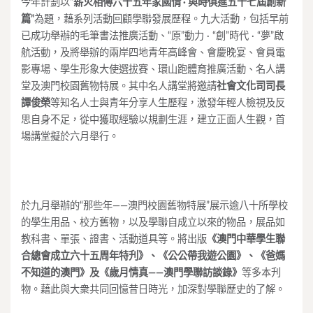
今年計劃以“
薪火相傳六十五年家國情 · 與時俱進五十七屆創新
篇”
為題，藉系列活動回顧學聯發展歷程。九大活動，包括早前
已成功舉辦的毛筆書法推廣活動、“原”動力 · “創”時代 · “夢”啟
航活動，及將舉辦的兩岸四地青年高峰會、會慶晚宴、會員電
影專場、學生形象大使選拔賽、環山跑體育推廣活動、名人講
堂及澳門校園舊物特展。其中名人講堂將邀請
社會文化司司長
譚俊榮
等知名人士與青年分享人生歷程，激發年輕人檢視及反
思自身不足，從中獲取經驗以規劃生涯，建立正面人生觀，首
場講堂擬於六月舉行。
於九月舉辦的“那些年——澳門校園舊物特展”展示逾八十所學校
的學生用品、校方舊物，以及學聯自成立以來的物品，展品如
教科書、單張、證書、活動道具等。將出版
《澳門中華學生聯
合總會成立六十五周年特刋》、《公公帶我遊公園》、《爸媽
不知道的澳門》及《歲月情真——澳門學聯訪談錄》
等多本刋
物。藉此與大衆共同回憶昔日時光，加深對學聯歷史的了解。