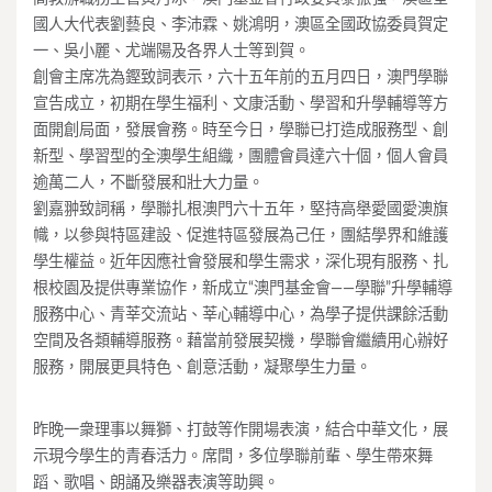
國人大代表劉藝良、李沛霖、姚鴻明，澳區全國政協委員賀定
一、吳小麗、尤端陽及各界人士等到賀。
創會主席冼為鏗致詞表示，六十五年前的五月四日，澳門學聯
宣告成立，初期在學生福利、文康活動、學習和升學輔導等方
面開創局面，發展會務。時至今日，學聯已打造成服務型、創
新型、學習型的全澳學生組織，團體會員達六十個，個人會員
逾萬二人，不斷發展和壯大力量。
劉嘉翀致詞稱，學聯扎根澳門六十五年，堅持高舉愛國愛澳旗
幟，以參與特區建設、促進特區發展為己任，團結學界和維護
學生權益。近年因應社會發展和學生需求，深化現有服務、扎
根校園及提供專業協作，新成立“澳門基金會——學聯”升學輔導
服務中心、青莘交流站、莘心輔導中心，為學子提供課餘活動
空間及各類輔導服務。藉當前發展契機，學聯會繼續用心辦好
服務，開展更具特色、創意活動，凝聚學生力量。
昨晚一衆理事以舞獅、打鼓等作開場表演，結合中華文化，展
示現今學生的青春活力。席間，多位學聯前輩、學生帶來舞
蹈、歌唱、朗誦及樂器表演等助興。