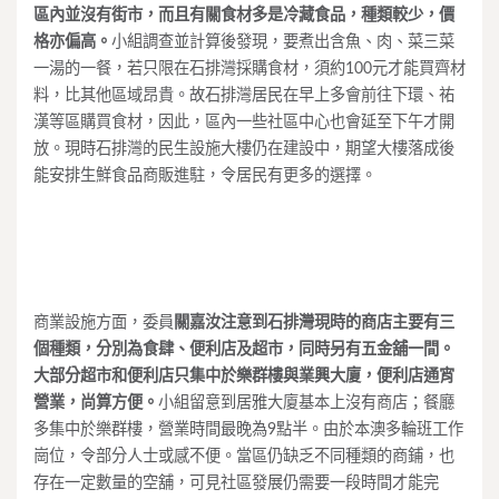
區內並沒有街市，而且有關食材多是冷藏食品，種類較少，價
格亦偏高。
小組調查並計算後發現，要煮出含魚、肉、菜三菜
一湯的一餐，若只限在石排灣採購食材，須約100元才能買齊材
料，比其他區域昂貴。故石排灣居民在早上多會前往下環、祐
漢等區購買食材，因此，區內一些社區中心也會延至下午才開
放。現時石排灣的民生設施大樓仍在建設中，期望大樓落成後
能安排生鮮食品商販進駐，令居民有更多的選擇。
商業設施方面，委員
關嘉汝
注意到石排灣現時的商店主要有三
個種類，分別為食肆、便利店及超市，同時另有五金舖一間。
大部分超市和便利店只集中於樂群樓與業興大廈，便利店通宵
營業，尚算方便。
小組留意到居雅大廈基本上沒有商店；餐廳
多集中於樂群樓，營業時間最晚為9點半。由於本澳多輪班工作
崗位，令部分人士或感不便。當區仍缺乏不同種類的商鋪，也
存在一定數量的空舖，可見社區發展仍需要一段時間才能完