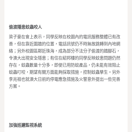
偷渡隱患蚊蟲咬人
梁子豪在會上表示，同學反映在校園內的電訊服務整體已有改
善，但在靠近圍牆的位置，電話訊號仍不時無故跳轉到內地網
絡；另外校園區鄰近珠海，成為部分不法分子偷渡的踏腳石，
令澳大出現安全隱患；有住在紹邦樓的同學反映蚊患問題仍然
存在，蚊蟲數量十分多，即使已用防蚊產品，仍未能有效阻止
蚊蟲叮咬，期望有關方面能夠採取措施，控制蚊蟲孳生。另外
李兆祖也就澳大日前的停電應急措施及火警意外提出一些完善
方案。
加強巡邏監視系統