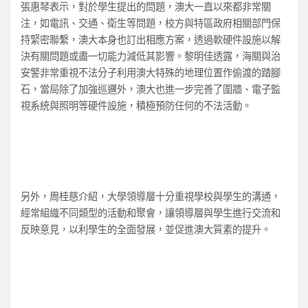
張惠琴表示，對於學生提出的問題，澳大一直以來都非常關
注，如電訊、交通、衛生等問題，校方與特區政府相關部門保
持緊密聯繫，澳大本身也訂出相應方案，透過軟硬件設施以解
決有關問題或盡一切能力減低其影響。黎明佳透露，海關與治
安警非常重視不法分子利用澳大特殊的地理位置作偷渡的踏腳
石，當局除了加強巡邏外，澳大也進一步完善了圍牆、電子監
視系統與照明等硬件設施，積極預防任何的不法活動。
另外，周桂慈介紹，大學領導層十分重視學校與學生的溝通，
經常組織不同類型的活動和聚會，讓領導層與學生進行交流和
反映意見，以利學生的全面發展，並促進澳大質素的提升。