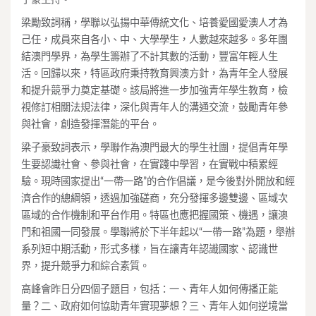
梁勵致詞稱，學聯以弘揚中華傳統文化、培養愛國愛澳人才為
己任，成員來自各小、中、大學學生，人數越來越多。多年團
結澳門學界，為學生籌辦了不計其數的活動，豐富年輕人生
活。回歸以來，特區政府秉持教育興澳方針，為青年全人發展
和提升競爭力奠定基礎。該局將進一步加強青年學生教育，檢
視修訂相關法規法律，深化與青年人的溝通交流，鼓勵青年參
與社會，創造發揮潛能的平台。
梁子豪致詞表示，學聯作為澳門最大的學生社團，提倡青年學
生要認識社會、參與社會，在實踐中學習，在實戰中積累經
驗。現時國家提出“一帶一路”的合作倡議，是今後對外開放和經
濟合作的總綱領，透過加強磋商，充分發揮多邊雙邊、區域次
區域的合作機制和平台作用。特區也應把握國策、機遇，讓澳
門和祖國一同發展。學聯將於下半年起以“一帶一路”為題，舉辦
系列短中期活動，形式多樣，旨在讓青年認識國家、認識世
界，提升競爭力和綜合素質。
高峰會昨日分四個子題目，包括：一、青年人如何傳播正能
量？二、政府如何協助青年實現夢想？三、青年人如何逆境當