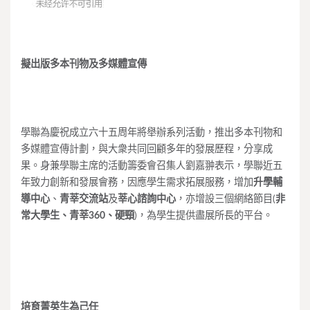
擬出版多本刊物及多媒體宣傳
學聯為慶祝成立六十五周年將舉辦系列活動，推出多本刊物和
多媒體宣傳計劃，與大衆共同回顧多年的發展歷程，分享成
果。身兼學聯主席的活動籌委會召集人劉嘉翀表示，學聯近五
年致力創新和發展會務，因應學生需求拓展服務，增加
升學輔
導中心
、
青莘交流站
及
莘心諮詢中心
，亦增設三個網絡節目(
非
常大學生
、青莘360、硬頸
)，為學生提供盡展所長的平台。
培育菁英生為己任