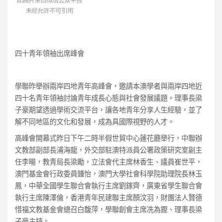
四十青年領袖出席峰會
學聯昨舉辦兩岸四地青年高峰會，邀請本澳學者與兩岸四地近
四十名青年領袖討論青年成長心態與社會發展議題。理事長梁
子豪期望透過學術交流平台，讓各地青年分享人生經驗，並了
解不同地區的文化和發展，成為具國際視野的人才。
高峰會開幕式昨日下午二時半假世貿中心蓮花廳舉行，中聯辦
文教部副部長浦海龍，外交部駐澳特派員公署政策研究室副主
任李暘，教青局長梁勵，立法會代主席林香生、議員崔世平，
澳門基金會行政委員鍾怡，澳門大學社會科學院助理院長林玉
鳳，中華全國學生聯合會執行主席劉鎵齊，廣東省學生聯合會
執行主席陳澤倫，香港青年民建聯主席顏汶羽，財團法人賢德
惜福文教基金會總召白馥萍，學聯創會主席冼為鏗、理事長梁
子豪主持。