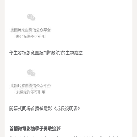
學生發揮創意圍繞“‘夢’啟航”的主題繪塗
開幕式同場首播微電影《成長說明書》
首播微電影勉學子勇敢追夢