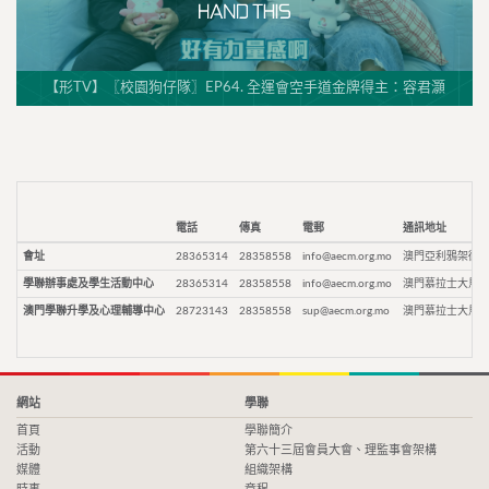
【形TV】〖校園狗仔隊〗EP64. 全運會空手道金牌得主：容君灝
電話
傳真
電郵
通訊地址
會址
28365314
28358558
info@aecm.org.mo
澳門亞利鴉架街9
學聯辦事處及學生活動中心
28365314
28358558
info@aecm.org.mo
澳門慕拉士大馬路
澳門學聯升學及心理輔導中心
28723143
28358558
sup@aecm.org.mo
澳門慕拉士大馬路
網站
學聯
首頁
學聯簡介
活動
第六十三屆會員大會、理監事會架構
媒體
組織架構