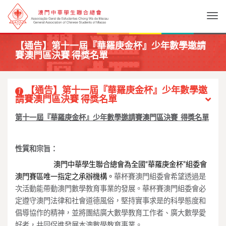
Togg
【通告】第十一屆『華羅庚金杯』少年數學邀請
賽澳門區決賽 得獎名單
【通告】第十一屆『華羅庚金杯』少年數學邀
1
請賽澳門區決賽 得獎名單
第十一屆『華羅庚金杯』少年數學邀請賽澳門區決賽 得獎名單
性質和宗旨：
澳門中華學生聯合總會為全國“華羅庚金杯”
組委會
澳門賽區唯一指定之承辦機構
。
華杯賽澳門組委會希望透過是
次活動能帶動澳門數學教育事業的發展。華杯賽澳門組委會必
定遵守
澳門法律和社會道德風俗，
堅持實事求是的科學態度和
倡導協作的精神，
並將團結廣大數學教育工作者、廣大數學愛
好者，
共同促進發展本澳數學教育事業。