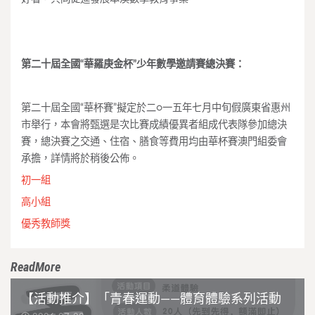
第二十屆全國“華羅庚金杯”少年數學邀請賽總決賽：
第二十屆全國“華杯賽”擬定於二○一五年七月中旬假廣東省惠州
市
舉行，本會將甄選是次比賽成績優異者組成代表隊參加總決
賽，總決
賽之交通、住宿、膳食等費用均由華杯賽澳門組委會
承擔，
詳情將於稍後公佈。
初一組
高小組
優秀教師獎
ReadMore
【活動推介】「青春運動——體育體驗系列活動