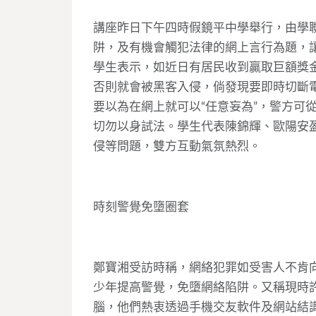
講座昨日下午四時假鏡平中學舉行，由學
阱，及有機會觸犯法律的網上言行為題，
學生表示，如近日有居民收到贏取巨額獎
否則就會被黑客入侵，倘發現要即時切斷
要以為在網上就可以“任意妄為”，警方可
切勿以身試法。學生代表陳錦輝、歐陽安
侵等問題，雙方互動氣氛熱烈。
時刻警覺免墮圈套
鄭寶湘受訪時稱，網絡犯罪如受害人不肯
少年提高警覺，免墮網絡陷阱。又稱現時
腦，他們熱衷透過手機交友軟件及網站結