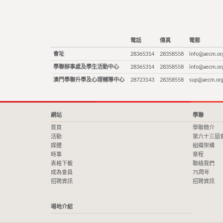
電話
傳真
電郵
會址
28365314
28358558
info@aecm.or
學聯辦事處及學生活動中心
28365314
28358558
info@aecm.or
澳門學聯升學及心理輔導中心
28723143
28358558
sup@aecm.or
網站
學聯
首頁
學聯簡介
活動
第六十三屆
媒體
組織架構
時事
章程
表格下載
聯絡我們
成為會員
75周年
招聘資訊
招聘資訊
場地介紹