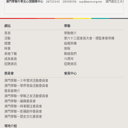
澳門學聯升學及心理輔導中心
28723143
28358558
sup@aecm.org.mo
澳門慕拉士大馬路
網站
學聯
首頁
學聯簡介
活動
第六十三屆會員大會、理監事會架構
媒體
組織架構
時事
章程
表格下載
聯絡我們
成為會員
75周年
招聘資訊
招聘資訊
委員會
會員中心
澳門學聯－少年警訊活動委員會
澳門學聯－學界常設活動委員會
委員會簡介
澳門學聯－學聯之友活動委員會
澳門學聯－編輯委員會
澳門學聯－時事關注委員會
澳門學聯－影攝創作委員會
澳門學聯－歷史文化委員會
場地介紹