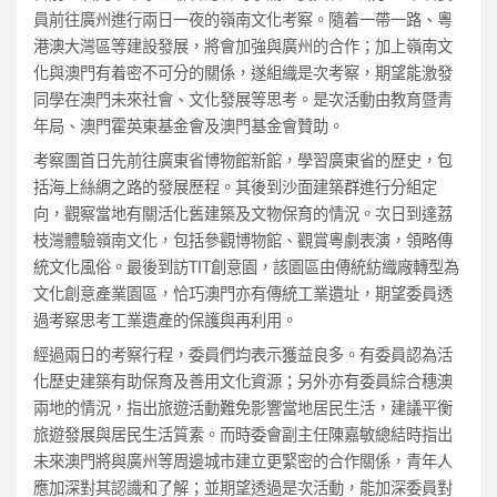
員前往廣州進行兩日一夜的嶺南文化考察。隨着一帶一路、粵
港澳大灣區等建設發展，將會加強與廣州的合作；加上嶺南文
化與澳門有着密不可分的關係，遂組織是次考察，期望能激發
同學在澳門未來社會、文化發展等思考。是次活動由教育暨青
年局、澳門霍英東基金會及澳門基金會贊助。
考察團首日先前往廣東省博物館新館，學習廣東省的歷史，包
括海上絲綢之路的發展歷程。其後到沙面建築群進行分組定
向，觀察當地有關活化舊建築及文物保育的情況。次日到達荔
枝灣體驗嶺南文化，包括參觀博物館、觀賞粵劇表演，領略傳
統文化風俗。最後到訪TIT創意園，該園區由傳統紡織廠轉型為
文化創意產業園區，恰巧澳門亦有傳統工業遺址，期望委員透
過考察思考工業遺產的保護與再利用。
經過兩日的考察行程，委員們均表示獲益良多。有委員認為活
化歷史建築有助保育及善用文化資源；另外亦有委員綜合穗澳
兩地的情況，指出旅遊活動難免影響當地居民生活，建議平衡
旅遊發展與居民生活質素。而時委會副主任陳嘉敏總結時指出
未來澳門將與廣州等周邊城市建立更緊密的合作關係，青年人
應加深對其認識和了解；並期望透過是次活動，能加深委員對