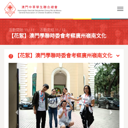
Togg
活動開始
11
/
11
活動完結
11
/
12
【花絮】澳門學聯時委會考察廣州嶺南文化
【花絮】澳門學聯時委會考察廣州嶺南文化
1
Previous
Next