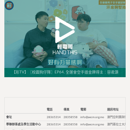
【形TV】〖校園狗仔隊〗EP64. 全運會空手道金牌得主：容君灝
電話
傳真
電郵
通訊地址
會址
28365314
28358558
info@aecm.org.mo
澳門亞利鴉架街9
學聯辦事處及學生活動中心
28365314
28358558
info@aecm.org.mo
澳門慕拉士大馬路