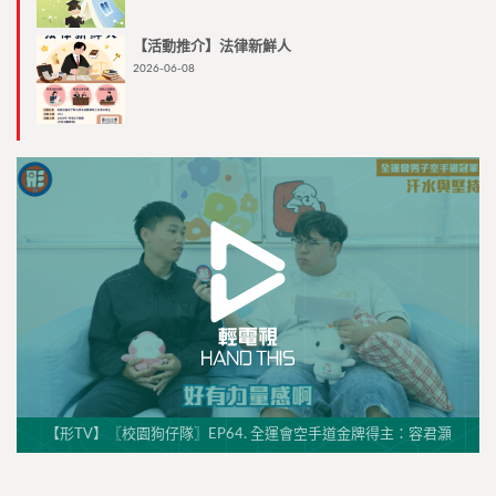
【活動推介】法律新鮮人
2026-06-08
【形TV】〖校園狗仔隊〗EP64. 全運會空手道金牌得主：容君灝