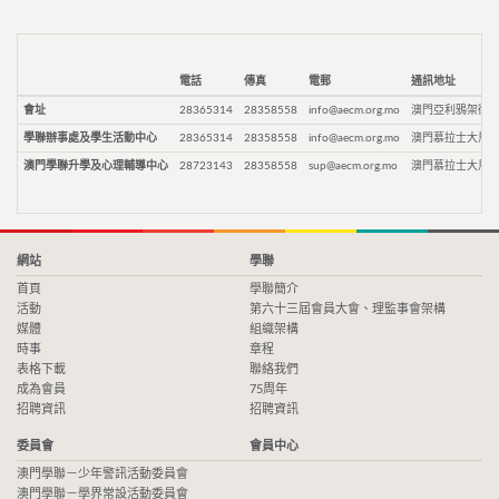
電話
傳真
電郵
通訊地址
會址
28365314
28358558
info@aecm.org.mo
澳門亞利鴉架街9
學聯辦事處及學生活動中心
28365314
28358558
info@aecm.org.mo
澳門慕拉士大馬路
澳門學聯升學及心理輔導中心
28723143
28358558
sup@aecm.org.mo
澳門慕拉士大馬路
網站
學聯
首頁
學聯簡介
活動
第六十三屆會員大會、理監事會架構
媒體
組織架構
時事
章程
表格下載
聯絡我們
成為會員
75周年
招聘資訊
招聘資訊
委員會
會員中心
澳門學聯－少年警訊活動委員會
澳門學聯－學界常設活動委員會