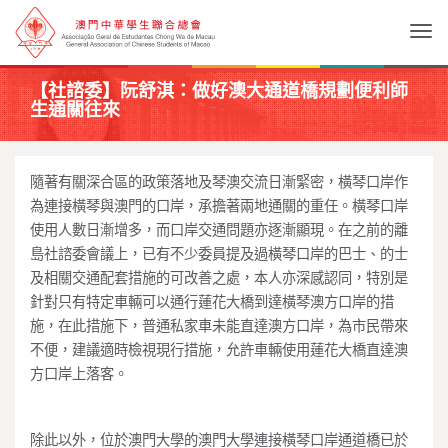
Togg
【社諮委】阮舒淇：做好澳大通道橋規劃便利師
生通關往來
隨著有關深合區的政策落地及琴澳交流日漸緊密，橫琴口岸作
為連接橫琴與澳門的口岸，承擔著兩地通關的重任。橫琴口岸
使用人數日漸增多，而口岸交通問題亦逐漸顯現。在之前的離
島社諮委會議上，已有不少委員提及過橫琴口岸的巴士、的士
及相關交通配套措施的可改善之處，本人亦深感認同，特別是
針對只有特定車輛可以通行蓮花大橋到達橫琴澳方口岸的措
施，在此措施下，普通私家車未能直達澳方口岸，為市民帶來
不便，建議適時檢視現行措施，允許車輛使用蓮花大橋直達澳
方口岸上落客。
除此以外，位於澳門大學的澳門大學連接橫琴口岸通道橋已於