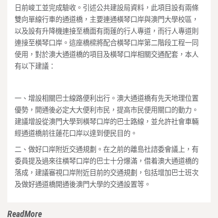
日前峻工並完成驗收。引述公共建設局資料，此項目設有兩條
雙向單線行車的通道橋，主要連通橫琴口岸與澳門大學校區，
以及設有升降機連接至橋面有雨蓬的行人專道，而行人專道則
連接至橫琴口岸。這座橋樑將配合橫琴口岸第二階段工程一同
使用，對於澳大通道橋的項目及橫琴口岸相關交通配套，本人
有以下建議：
一、增設相關巴士線路便利出行。澳大通道橋有先天地理位置
優勢，開通後必定大大便利市民，提高市民便用關口的動力。
建議增設從澳門大學到橫琴口岸的巴士路線，並允許社會車輛
經通道橋前往蓮花口岸以達到便民目的。
二、做好口岸附近交通規劃。在之前的離島社諮委會議上，有
委員提及過來往橫琴口岸的巴士十分爆滿，借着澳大通道橋的
落成，建議審視口岸附近目前的交通規劃，包括增加巴士班次
及做好通道橋開通後澳門大學的交通設置等。
ReadMore