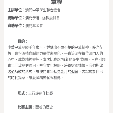
章程
主辦單位：
澳門中華學生聯合總會
統籌單位：
澳門學聯—編輯委員會
資助單位：
澳門基金會
目的：
中華民族歷經千年歲月，錘鍊出不屈不撓的民族精神。時光荏
苒，這份深植血脈的力量從未褪色，一直流淌在每位澳門人的
心中，成為精神寄託。本次比賽以“醒着的歷史”為題，旨在引領
青年回望歷史長河，堅守文化根脈，培養家國情懷。我們期望
透過詩歌的形式，讓澳門青年聽見歲月的迴響，書寫屬於自己
的時代篇章，讓愛國精神薪火相傳。
形式：
三行詩創作比賽
比賽主題：
醒着的歷史