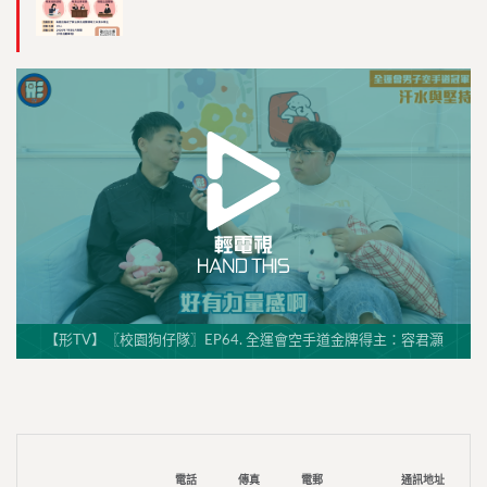
【形TV】〖校園狗仔隊〗EP64. 全運會空手道金牌得主：容君灝
電話
傳真
電郵
通訊地址