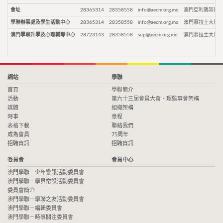
會址
28365314
28358558
info@aecm.org.mo
澳門亞利鴉架街9
學聯辦事處及學生活動中心
28365314
28358558
info@aecm.org.mo
澳門慕拉士大馬路
澳門學聯升學及心理輔導中心
28723143
28358558
sup@aecm.org.mo
澳門慕拉士大馬路
網站
學聯
首頁
學聯簡介
活動
第六十三屆會員大會、理監事會架構
媒體
組織架構
時事
章程
表格下載
聯絡我們
成為會員
75周年
招聘資訊
招聘資訊
委員會
會員中心
澳門學聯－少年警訊活動委員會
澳門學聯－學界常設活動委員會
委員會簡介
澳門學聯－學聯之友活動委員會
澳門學聯－編輯委員會
澳門學聯－時事關注委員會