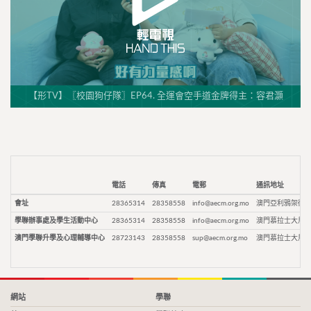
【形TV】〖校園狗仔隊〗EP64. 全運會空手道金牌得主：容君灝
電話
傳真
電郵
通訊地址
會址
28365314
28358558
info@aecm.org.mo
澳門亞利鴉架街9
學聯辦事處及學生活動中心
28365314
28358558
info@aecm.org.mo
澳門慕拉士大馬路
澳門學聯升學及心理輔導中心
28723143
28358558
sup@aecm.org.mo
澳門慕拉士大馬路
網站
學聯