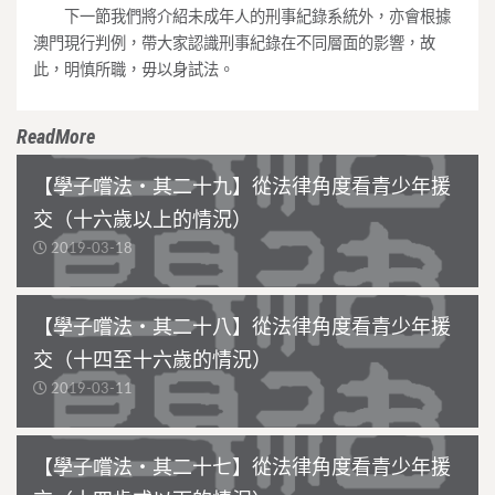
下一節我們將介紹未成年人的刑事紀錄系統外，亦會根據
澳門現行判例，帶大家認識刑事紀錄在不同層面的影響，故
此，明慎所職，毋以身試法。
ReadMore
【學子嚐法・其二十九】從法律角度看青少年援
交（十六歲以上的情況）
2019-03-18
【學子嚐法・其二十八】從法律角度看青少年援
交（十四至十六歲的情況）
2019-03-11
【學子嚐法・其二十七】從法律角度看青少年援