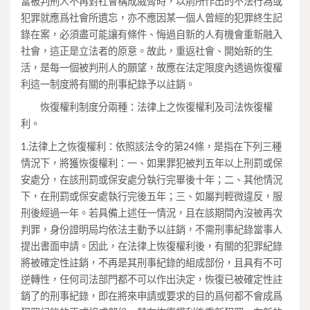
當被判刑人不再對社會構成威脅時，以前所作出的不法行為或
犯罪就應爲社會所遺忘，亦不應因某一個人曾經的犯罪終生記
錄在案，必須盡可能讓有條件、悔過自新的人有機會重新融入
社會，這正是立法者的原意。故此，重返社會、開始新的生
活，是每一個被判刑人的願望，故應在法定限度內透過恢復權
利這一制度將有關的刑事紀錄予以註銷。
恢復權利制度分兩種：法律上之恢復權利及司法恢復權
利。
1.法律上之恢復權利：依照該法令的第24條，是指在下列三種
情況下，將獲恢復權利：一、如果罪犯被判五年以上刑罰或保
安處分，在該刑罰或保安處分執行完畢後十年；二、其他情況
下，在刑罰或保安處執行完後五年；三、如屬判輕微違反，服
刑後經過一年。若具備上述任一情況，且在該期間內沒被再次
判罪，身份證明局均依法主動予以註銷，不需刑事紀錄當事人
提出書面申請。因此，在法律上恢復權利後，有關的犯罪紀錄
將被確定性註銷，不再是其刑事紀錄的組成部份，且具有不可
逆轉性，任何司法部門都不可以作出決定，恢復已被確定性註
銷了的刑事紀錄，即在將來申請或要求的目的爲何都不會成爲