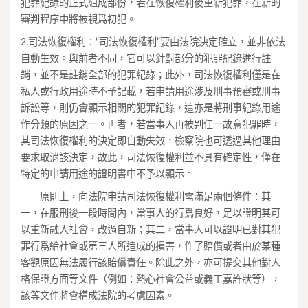
犯罪紀錄的正式組成部份，若在恢復權利後重新犯罪，在新的
審判程序中將被視爲初犯。
2.司法恢復權利：“司法恢復權利”要由法院決定確立，並非依法
自動生效。與前者不同，它可以針對部分的犯罪紀錄進行註
銷，並不是註銷全部的犯罪紀錄；此外，司法恢復權利僅是在
私人或行政用途時不予記載，若申請用途涉及刑事預審或刑事
訴訟等，則仍會顯示相關的犯罪紀錄，這亦是將刑事紀錄用途
作分類的原因之一。再者，若當事人再被判任一故意犯罪時，
其司法恢復權利的決定即自動失效，檢察院也可透過其他理由
要求取消該決定，故此，司法恢復權利並不具有確定性，僅在
特定的申請用途的證明書中不予以顯示。
原則上，向法院申請司法恢復權利需滿足兩個條件：其
一，在服刑後一段時間內，當事人的行爲良好，足以證明其可
以重新融入社會，改過自新；其二，當事人可以證明已對其犯
罪行爲給社會或第三人所造成的損害，作了賠償或者由於某種
客觀原因無法履行該賠償責任。除此之外，亦可提交其他對人
格保證方面等文件（例如：熱心社會公益或義工嘉許狀等），
該等文件將會構成法院的考慮因素。