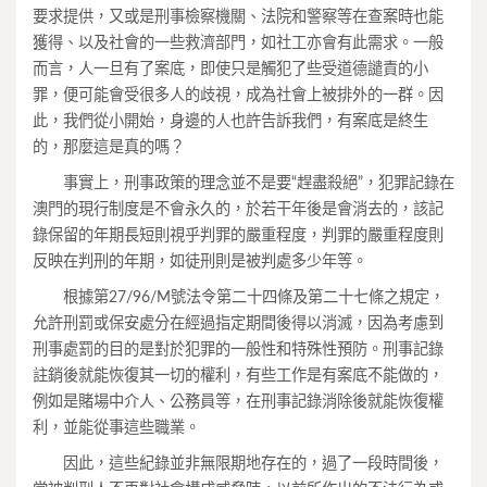
要求提供，又或是刑事檢察機關、法院和警察等在查案時也能
獲得、以及社會的一些救濟部門，如社工亦會有此需求。一般
而言，人一旦有了案底，即使只是觸犯了些受道德譴責的小
罪，便可能會受很多人的歧視，成為社會上被排外的一群。因
此，我們從小開始，身邊的人也許告訴我們，有案底是終生
的，那麼這是真的嗎？
事實上，刑事政策的理念並不是要“趕盡殺絕”，犯罪記錄在
澳門的現行制度是不會永久的，於若干年後是會消去的，該記
錄保留的年期長短則視乎判罪的嚴重程度，判罪的嚴重程度則
反映在判刑的年期，如徒刑則是被判處多少年等。
根據第27/96/M號法令第二十四條及第二十七條之規定，
允許刑罰或保安處分在經過指定期間後得以消滅，因為考慮到
刑事處罰的目的是對於犯罪的一般性和特殊性預防。刑事記錄
註銷後就能恢復其一切的權利，有些工作是有案底不能做的，
例如是賭場中介人、公務員等，在刑事記錄消除後就能恢復權
利，並能從事這些職業。
因此，這些紀錄並非無限期地存在的，過了一段時間後，