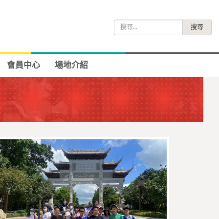
搜
尋
關
鍵
會員中心
場地介紹
字: