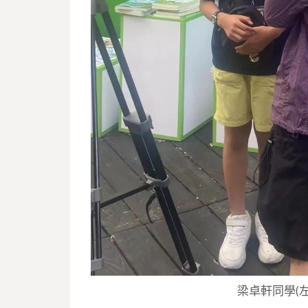
梁卓軒同學(