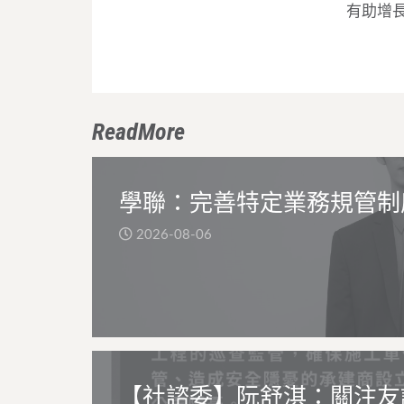
有助增
ReadMore
學聯：完善特定業務規管制
2026-08-06
【社諮委】阮舒淇：關注友