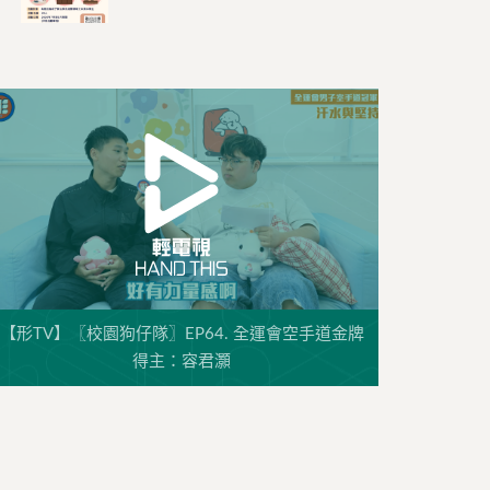
【形TV】〖校園狗仔隊〗EP64. 全運會空手道金牌
得主：容君灝