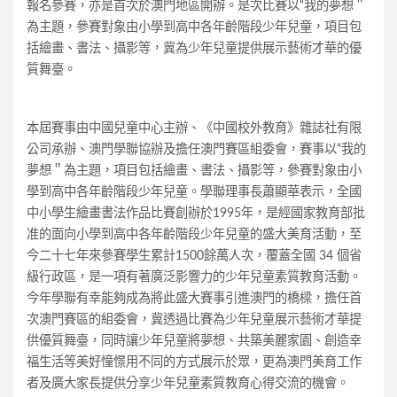
報名參賽，亦是首次於澳門地區開辦。是次比賽以“我的夢想＂
為主題，參賽對象由小學到高中各年齡階段少年兒童，項目包
括繪畫、書法、攝影等，冀為少年兒童提供展示藝術才華的優
質舞臺。
本屆賽事由中國兒童中心主辦、《中國校外教育》雜誌社有限
公司承辦、澳門學聯協辦及擔任澳門賽區組委會，賽事以“我的
夢想＂為主題，項目包括繪畫、書法、攝影等，參賽對象由小
學到高中各年齡階段少年兒童。學聯理事長蕭顯華表示，全國
中小學生繪畫書法作品比賽創辦於1995年，是經國家教育部批
准的面向小學到高中各年齡階段少年兒童的盛大美育活動，至
今二十七年來參賽學生累計1500餘萬人次，覆蓋全國 34 個省
級行政區，是一項有著廣泛影響力的少年兒童素質教育活動。
今年學聯有幸能夠成為將此盛大賽事引進澳門的橋樑，擔任首
次澳門賽區的組委會，冀透過比賽為少年兒童展示藝術才華提
供優質舞臺，同時讓少年兒童將夢想、共築美麗家園、創造幸
福生活等美好憧憬用不同的方式展示於眾，更為澳門美育工作
者及廣大家長提供分享少年兒童素質教育心得交流的機會。