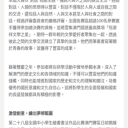
本屆大賽以“對話”為總主題，強調人與人之間的語言交流。通過
對話，人類的思想得以豐富，對話不僅限於人與人或自我之間
的交流，還包括人與自然、人與文本甚至人與社會之間的對
話。經過評審委員會的嚴格評審，全國各賽區超過100名參賽選
手獲得參加總決賽的資格，並將雲集澳門競逐最高獎項「恒源
祥文學之星」。期待一群年輕的文學愛好者聚集在一起，透過
彼此之間的文學交流建立了真摯的友誼。他們用筆墨書寫著關
於青春的故事，並獲得了豐富的成果。
藉著雙慶之年，參加者將在研學活動中實地參觀本澳，深入了
解澳門的歷史文化和各領域的知識，不僅可以豐富他們的知識
儲備，同時也能增進對國家的歷史和文化的理解和關注，培養
優秀的國民意識和文化自信心。這將對學生的全面發展和國家
的長遠發展都具有積極的影響。
激發創意，繪出夢想藍圖
第二十八屆全國中小學生繪畫書法作品比賽澳門賽區日前開展