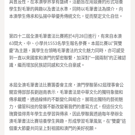
具普及性，在本澳學界享有盛碑。活動旨在用競賽的形式培養
學生對毛筆的興趣以及書法水準，同時以毛筆書法為媒介，向
本澳學生傳承和弘揚中華優秀傳統文化，從而堅定文化自信。
第四十二屆全澳毛筆書法比賽將於4月28日進行，有來自本澳
63間大、中、小學共1553名學生報名參賽。本屆比賽以“賀雙
慶”為主題，冀學生在領略毛筆書法的文化魅力同時，亦可感受
到一直以來國家和澳門的緊密聯繫，加深對“一國兩制”的正確認
識，繼而增加民族認同感和文化自豪感。
本屆全澳毛筆書法比賽籌委會主席，澳門學聯第62屆理事會公
關宣傳部部長劉迦南表示，毛筆書法是中華文化的獨特象徵和
傳承載體，通過線條的不斷變化與組合，展現出獨特的藝術魅
力，儘管科技的發展不斷改變著我們的書寫方式，但這份文化
瑰寶值得青年學生去學習與傳承，因此學聯冀透過每年舉辦全
澳毛筆書法比賽培養學生興趣，形成學習毛筆風氣，在“雙慶”這
個重大節慶共同呈上對祖國和澳門的美好祝願。