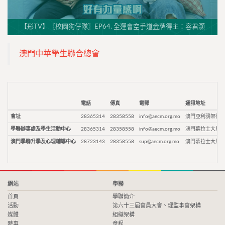
【形TV】〖校園狗仔隊〗EP64. 全運會空手道金牌得主：容君灝
澳門中華學生聯合總會
電話
傳真
電郵
通訊地址
會址
28365314
28358558
info@aecm.org.mo
澳門亞利鴉架街9
學聯辦事處及學生活動中心
28365314
28358558
info@aecm.org.mo
澳門慕拉士大馬路
澳門學聯升學及心理輔導中心
28723143
28358558
sup@aecm.org.mo
澳門慕拉士大馬路
網站
學聯
首頁
學聯簡介
活動
第六十三屆會員大會、理監事會架構
媒體
組織架構
時事
章程