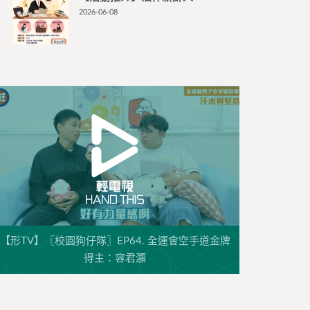
2026-06-08
【形TV】〖校園狗仔隊〗EP64. 全運會空手道金牌
得主：容君灝