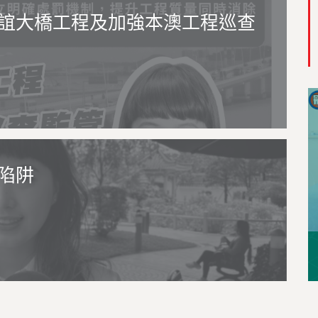
誼大橋工程及加強本澳工程巡查
陷阱