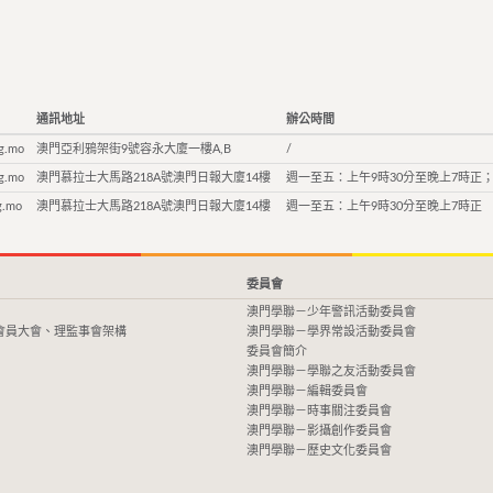
通訊地址
辦公時間
g.mo
澳門亞利鴉架街9號容永大廈一樓A,B
/
g.mo
澳門慕拉士大馬路218A號澳門日報大廈14樓
週一至五：上午9時30分至晚上7時正；
g.mo
澳門慕拉士大馬路218A號澳門日報大廈14樓
週一至五：上午9時30分至晚上7時正
委員會
澳門學聯－少年警訊活動委員會
會員大會、理監事會架構
澳門學聯－學界常設活動委員會
委員會簡介
澳門學聯－學聯之友活動委員會
澳門學聯－編輯委員會
澳門學聯－時事關注委員會
澳門學聯－影攝創作委員會
澳門學聯－歷史文化委員會