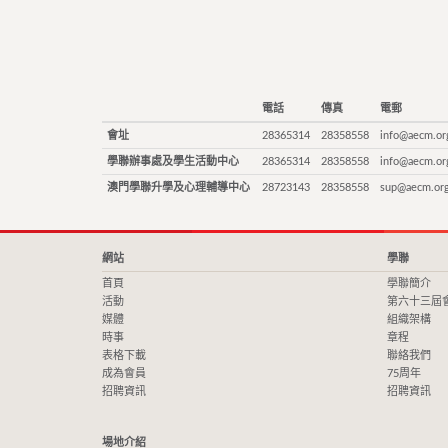
電話
傳真
電郵
會址
28365314
28358558
info@aecm.or
學聯辦事處及學生活動中心
28365314
28358558
info@aecm.or
澳門學聯升學及心理輔導中心
28723143
28358558
sup@aecm.or
網站
學聯
首頁
學聯簡介
活動
第六十三屆
媒體
組織架構
時事
章程
表格下載
聯絡我們
成為會員
75周年
招聘資訊
招聘資訊
場地介紹