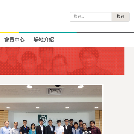
搜
尋
關
鍵
會員中心
場地介紹
字: