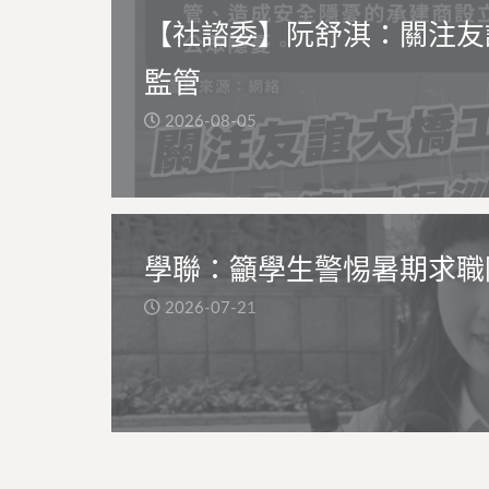
【社諮委】阮舒淇：關注友
監管
2026-08-05
學聯：籲學生警惕暑期求職
2026-07-21