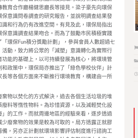
傳教育合作廳楊健思廳長等接見。梁子豪先向環保
環保意識問卷調查的研究報告，並說明調查結果發
知識和行為仍有改進空間。有見及此，環保局指出
環保意識調查結果吻合。而為了鼓勵市民積極實踐
「環保Fun積分獎勵計劃」，參與會員人數超過七
」活動，致力將公眾的「減塑」意識轉化為實際行
育功能的基礎上，以可持續發展為核心，將環境管
劃和政策中，環保局亦推出了「綠色學校伙伴」計
家長等各個方面來不斷推行環境教育，構建由一所
廢棄物以焚化的方式解決，過去各個生活垃圾的堆
築廢料等惰性物料。為珍惜資源，以及減輕焚化設
廢」的工作。而就周邊地區的經驗來看，逐步透過
減少廢棄物的效果是較為可取的。局方透露正就膠
籌備，另亦正計劃就環境影響評估制度進行諮詢工