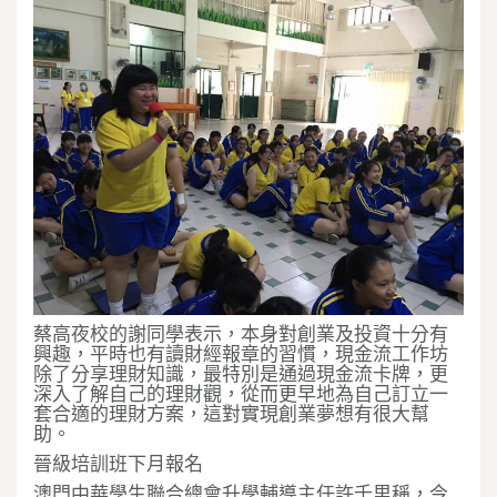
蔡高夜校的謝同學表示，本身對創業及投資十分有
興趣，平時也有讀財經報章的習慣，現金流工作坊
除了分享理財知識，最特別是通過現金流卡牌，更
深入了解自己的理財觀，從而更早地為自己訂立一
套合適的理財方案，這對實現創業夢想有很大幫
助。
晉級培訓班下月報名
澳門中華學生聯合總會升學輔導主任許千里稱，今