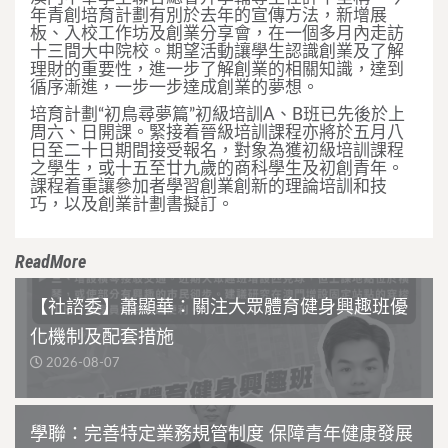
年青創培育計劃有別於去年的宣傳方法，新增展
板、入校工作坊及創業分享會，在一個多月內走訪
十三間大中院校。期望活動讓學生認識創業及了解
理財的重要性，進一步了解創業的相關知識，達到
循序漸進，一步一步達成創業的夢想。
培育計劃“初鳥尋夢篇”初級培訓A、B班已先後於上
周六、日開課。緊接着晉級培訓課程亦將於五月八
日至二十日期間接受報名，對象為獲初級培訓課程
之學生，或十五至廿九歲的商科學生及初創青年。
課程着重讓參加者學習創業創新的理論培訓和技
巧，以及創業計劃書擬訂。
ReadMore
【社諮委】蕭顯華：關注大眾體育健身興趣班優
化機制及配套措施
2026-08-07
學聯：完善特定業務規管制度 保障青年健康發展