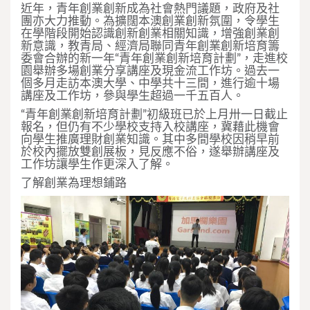
近年，青年創業創新成為社會熱門議題，政府及社
團亦大力推動。為擴闊本澳創業創新氛圍，令學生
在學階段開始認識創新創業相關知識，增強創業創
新意識，教青局、經濟局聯同青年創業創新培育籌
委會合辦的新一年“青年創業創新培育計劃”，走進校
園舉辦多場創業分享講座及現金流工作坊。過去一
個多月走訪本澳大學、中學共十三間，進行逾十場
講座及工作坊，參與學生超過一千五百人。
“青年創業創新培育計劃”初級班已於上月卅一日截止
報名，但仍有不少學校支持入校講座，冀藉此機會
向學生推廣理財創業知識。其中多間學校因稍早前
於校內擺放雙創展板，見反應不俗，遂舉辦講座及
工作坊讓學生作更深入了解。
了解創業為理想鋪路