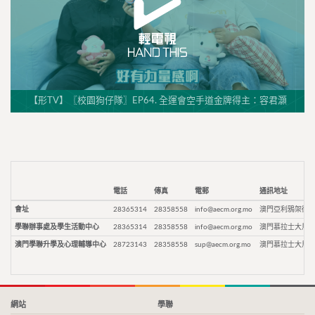
【形TV】〖校園狗仔隊〗EP64. 全運會空手道金牌得主：容君灝
電話
傳真
電郵
通訊地址
會址
28365314
28358558
info@aecm.org.mo
澳門亞利鴉架街9
學聯辦事處及學生活動中心
28365314
28358558
info@aecm.org.mo
澳門慕拉士大馬路
澳門學聯升學及心理輔導中心
28723143
28358558
sup@aecm.org.mo
澳門慕拉士大馬路
網站
學聯