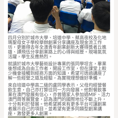
四月分別於城市大學、培道中學、蔡高夜校及化地
瑪聖母女子學校舉辦創業分享講座及現金流工作
坊，更邀得去年全澳青年創業創新大賽得獎者丘進
雄、譚飛伍分享創業路上的心得與經歷。現場氣氛
活躍，學生反應熱烈。
就讀於城市大學藝術設計專業的張同學坦言，畢業
後想成為自由工作者，開設工作室，但在課堂上較
少機會接觸到經商方面的知識，希望可透過講座了
解一些經營之道及經驗，為實現理想做好準備。
來自培道中學高二級的盧同學表示，父母均經營餐
飲生意，自己亦打算往同一方向發展。他對餐飲事
業在澳門發展有信心，亦曾隨家人參加過MIF、活力
澳門周等展覽會，認為澳門的國際地位不斷上升，
十分有利於發展。他希望將來有更多平台可讓創業
者展示自己的項目，並希望有更多同類型創業講
座，激發更多人創業。