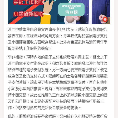
澳門中華學生聯合總會理事長李兆祖表示，就新年度施政報告
發表在即，在經濟財政範疇方面，青年世代對於發展電子支付
及
小額硬幣回收方面較為關注，此外亦希望能夠為澳門青年爭
取到外地工作假期的機會。
李兆祖指，現時內地的電子支付系統發展方興未艾，相比之下
澳門的電子支付尚在起步，須急起直追；應開發以澳門幣作為
結算幣種的電子支付系統，另一方面也要推廣電子支付，使之
成為普及化的支付方式。建議可在的士及各種連鎖商戶加裝電
子支付系統，讓市民更多在本地接觸到電子支付，再向其他中
小企及小型商店推廣。現時，外地較成熟的電子支付系統均支
持小額交易，故此在推廣的工作上必須以達致小額交易上的普
及作為目標；其次是必須配合科技的發展，持續進行更新工
作，包括支付形式的更新及金融安全的更新。
此外，隨著經濟成長帶來通脹，又由於存入小額硬幣時銀行會