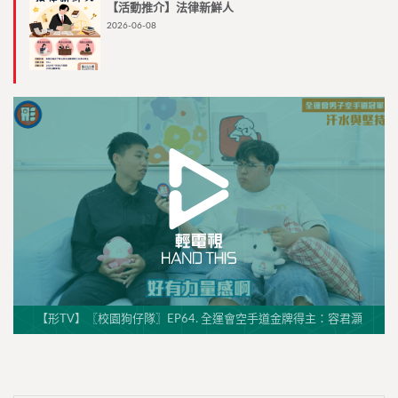
【活動推介】法律新鮮人
2026-06-08
【形TV】〖校園狗仔隊〗EP64. 全運會空手道金牌得主：容君灝