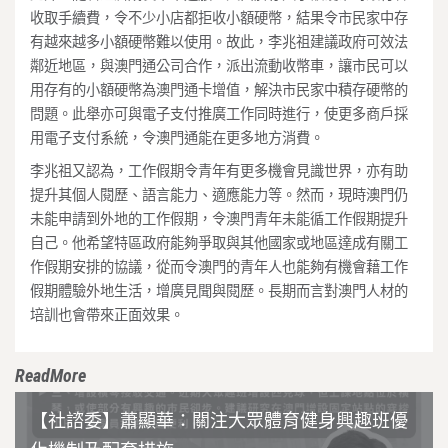
收取手續費，令不少小店都拒收小額硬幣，結果令市民家中存
有越來越多小額硬幣難以使用。故此，李兆祖建議政府可效法
鄰近地區，與澳門通公司合作，派出流動收幣車，讓市民可以
用存有的小額硬幣為澳門通卡增值，解決市民家中積存硬幣的
問題。此舉亦可與電子支付推廣工作同時進行，使更多商戶採
用電子支付系統，令澳門通能在更多地方消費。
李兆祖又認為，工作假期令青年有更多機會見識世界，亦有助
提升其個人閱歷、語言能力、適應能力等。然而，現時澳門仍
未能申請到外地的工作假期，令澳門青年未能循工作假期提升
自己。他希望特區政府能夠爭取與其他國家或地區達成有關工
作假期安排的協議，從而令澳門的青年人也能夠有機會藉工作
假期體驗外地生活，增廣見聞與閱歷。長期而言對澳門人材的
培訓也會帶來正面效果。
ReadMore
【社諮委】蕭顯華：關注大眾體育健身興趣班優