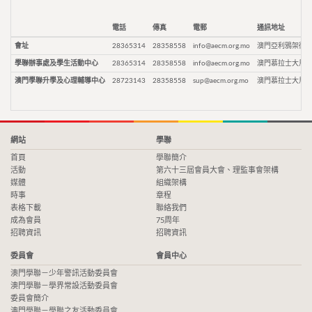
電話
傳真
電郵
通訊地址
會址
28365314
28358558
info@aecm.org.mo
澳門亞利鴉架街9
學聯辦事處及學生活動中心
28365314
28358558
info@aecm.org.mo
澳門慕拉士大馬路
澳門學聯升學及心理輔導中心
28723143
28358558
sup@aecm.org.mo
澳門慕拉士大馬路
網站
學聯
首頁
學聯簡介
活動
第六十三屆會員大會、理監事會架構
媒體
組織架構
時事
章程
表格下載
聯絡我們
成為會員
75周年
招聘資訊
招聘資訊
委員會
會員中心
澳門學聯－少年警訊活動委員會
澳門學聯－學界常設活動委員會
委員會簡介
澳門學聯－學聯之友活動委員會