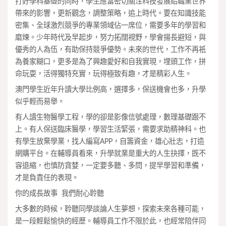
打好學科基礎的同時，學生應當密切關注科技發展給職業世界
帶來的影響，更新觀念，調整策略，追上時代。要在知識技能
密集、全球激烈競爭的專業領域佔一席位，需要多年的學習和
磨煉。少年時代及早起步，努力拓闊視野，學會揚長避短，與
優秀的人為伍，有助保持競爭優勢。未來的世代，工作不再祇
為養家糊口，更多是為了興趣愛好和自我實現，埋頭工作，拼
命玩耍，活得獨特充實，玩得極致有趣，才是精彩人生。
澳門學生近年升讀大學比例高，選擇多，保送機會也多，升學
似乎輕而易舉。
有人讀生物醫學工程，學的卻是影像信號處理，數理基礎跟不
上。有人保送臨床醫學，學習生活緊張，需要求助精神科。也
有學生放棄學業，找人編寫APP，自籌資金，雄心壯志，打造
網購平台。在輔導員看來，升學就業是重大的人生抉擇，既不
容退縮，也慎防貪婪，一定要多聽、多問，提早學習和準備，
才是負責任的表現。
你的成長故事 我們耐心聆聽
大多數的時候，聆聽同學談論人生夢想，探索未來各種可能，
是一段輕鬆愉快的經歷。輔導員工作不限於此，也經常陪伴同