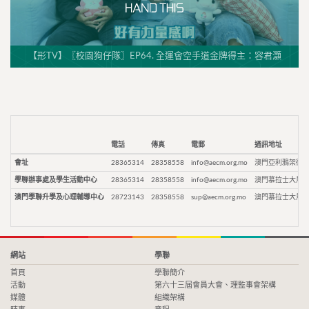
【形TV】〖校園狗仔隊〗EP64. 全運會空手道金牌得主：容君灝
電話
傳真
電郵
通訊地址
會址
28365314
28358558
info@aecm.org.mo
澳門亞利鴉架街9
學聯辦事處及學生活動中心
28365314
28358558
info@aecm.org.mo
澳門慕拉士大馬路
澳門學聯升學及心理輔導中心
28723143
28358558
sup@aecm.org.mo
澳門慕拉士大馬路
網站
學聯
首頁
學聯簡介
活動
第六十三屆會員大會、理監事會架構
媒體
組織架構