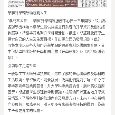
學聯升學輔導助規劃人生
“澳門基金會——學聯”升學輔導服務中心自一三年開設，致力為
各辦學機構及本澳學生提供詳盡且有系統的升學資訊及個別諮
詢服務，持續舉行系列升學相關活動、講座，期望藉此讓學生
探索自己的人生及生涯目標，作出更全面的發展規劃。此外，
收集本澳以及各大熱門升學地點的最新資料以供同學查閱，其
中包括學聯出版的升學相關刋物《升學秘笈》及《內地保送必
讀》。
引領學生走進社區
一般學生在面臨升學抉擇時，最想了解的是心儀學校及學科的
生活環境、學習模式、前景發展，為讓他們提前了解，中心每
年舉辦青年就業博覽會、升大學科專業諮詢會、廣州高校觀摩
團等，期望讓學生從理論帶到實踐，接觸澳門以至各地升學就
業情況，了解各學科的修讀內容及發展方向。未來，中心將朝
向發展網上服務平台，引入更多專家學者擔任特約導師，為學
生帶來更專業的服務。