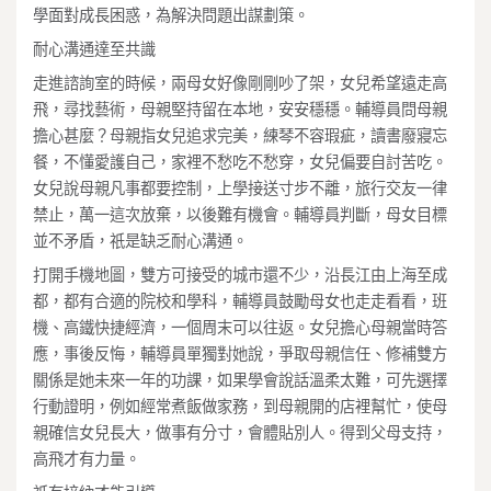
學面對成長困惑，為解決問題出謀劃策。
耐心溝通達至共識
走進諮詢室的時候，兩母女好像剛剛吵了架，女兒希望遠走高
飛，尋找藝術，母親堅持留在本地，安安穩穩。輔導員問母親
擔心甚麼？母親指女兒追求完美，練琴不容瑕疵，讀書廢寢忘
餐，不懂愛護自己，家裡不愁吃不愁穿，女兒偏要自討苦吃。
女兒說母親凡事都要控制，上學接送寸步不離，旅行交友一律
禁止，萬一這次放棄，以後難有機會。輔導員判斷，母女目標
並不矛盾，祇是缺乏耐心溝通。
打開手機地圖，雙方可接受的城市還不少，沿長江由上海至成
都，都有合適的院校和學科，輔導員鼓勵母女也走走看看，班
機、高鐵快捷經濟，一個周末可以往返。女兒擔心母親當時答
應，事後反悔，輔導員單獨對她說，爭取母親信任、修補雙方
關係是她未來一年的功課，如果學會說話溫柔太難，可先選擇
行動證明，例如經常煮飯做家務，到母親開的店裡幫忙，使母
親確信女兒長大，做事有分寸，會體貼別人。得到父母支持，
高飛才有力量。