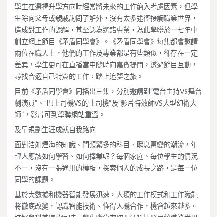
學生在選擇升學方向時經常將未來的工作納入考慮因素，但學
生除向父母或親戚詢問了解外，沒有太多途徑接觸職業世界，
造成對工作的誤解，甚至認為選錯專業，為此學聯於一七年中
創立網上節目《矛盾同學會》。《矛盾同學會》每集都會邀請
兩位在職人士，他們的工作及專業都是有些類似，卻存在一定
差異，學生更可在直播當中隨時向嘉賓提問，透過節目互動，
尋找合適自己特質的工作，踏上追夢之旅。
目前《矛盾同學會》同播出三集，分別邀請到“電台主持VS舞台
劇演員”、“巴士司機VS的士司機”及“影片特效師VS大型幻術大
師”，影片可到學聯網站重溫。
及早規劃生涯成就自我路向
面對浩如煙海的知識、門類繁多的科目、瞬息萬變的潮流，年
輕人應該如何學習、如何擇業呢？每個家庭、每位學生的情況
不一，沒有一張通用的模板，探索個人的成長之路，是每一位
同學的課題。
基於大數據和機器智能發展迅速，人類的工作模式和工作職能
將徹底改變，認識智能技術、懂得人機合作，機會越來越多。