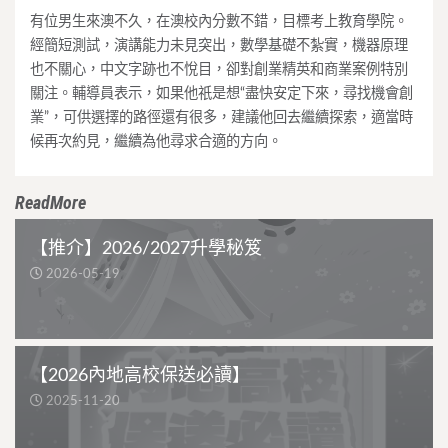
有位男生來澳不久，在澳校內分數不錯，目標考上教育學院。
經簡短測試，演講能力未見突出，數學基礎不紮實，機器原理
也不關心，中文字跡也不悅目，卻對創業精英和商業案例特別
關注。輔導員表示，如果他祇是想“盡快安定下來，尋找機會創
業”，可供選擇的路徑還有很多，建議他回去繼續探索，適當時
候再次約見，繼續為他尋求合適的方向。
ReadMore
【推介】2026/2027升學秘笈
2026-05-19
【2026內地高校保送必讀】
2025-11-20