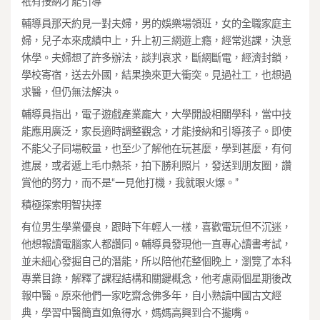
祇有接納才能引導
輔導員那天約見一對夫婦，男的娛樂場領班，女的全職家庭主
婦，兒子本來成績中上，升上初三網遊上癮，經常逃課，決意
休學。夫婦想了許多辦法，談判哀求，斷網斷電，經濟封鎖，
學校寄宿，送去外國，結果換來更大衝突。見過社工，也想過
求醫，但仍無法解決。
輔導員指出，電子遊戲產業龐大，大學開設相關學科，當中技
能應用廣泛，家長適時調整觀念，才能接納和引導孩子。即使
不能父子同場較量，也至少了解他在玩甚麼，學到甚麼，有何
進展，或者遞上毛巾熱茶，拍下勝利照片，發送到朋友圈，讚
賞他的努力，而不是“一見他打機，我就眼火爆。”
積極探索明智抉擇
有位男生學業優良，跟時下年輕人一樣，喜歡電玩但不沉迷，
他想報讀電腦家人都讚同。輔導員發現他一直專心讀書考試，
並未細心發掘自己的潛能，所以陪他花整個晚上，瀏覽了本科
專業目錄，解釋了課程結構和關鍵概念，他考慮兩個星期後改
報中醫。原來他們一家吃齋念佛多年，自小熟讀中國古文經
典，學習中醫簡直如魚得水，媽媽高興到合不攏嘴。