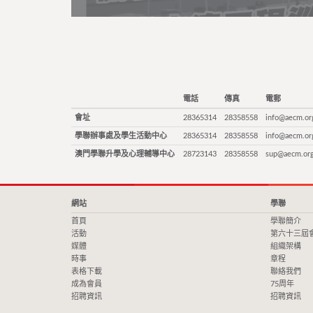
電話
傳真
電郵
會址
28365314
28358558
info@aecm.or
學聯辦事處及學生活動中心
28365314
28358558
info@aecm.or
澳門學聯升學及心理輔導中心
28723143
28358558
sup@aecm.or
網站
學聯
首頁
學聯簡介
活動
第六十三屆
媒體
組織架構
時事
章程
表格下載
聯絡我們
成為會員
75周年
招聘資訊
招聘資訊