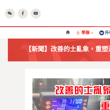
學聯
升
【新聞】改善的士亂象，重塑