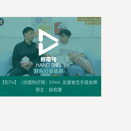
【形TV】〖校園狗仔隊〗EP64. 全運會空手道金牌
得主：容君灝