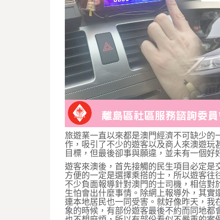
旅遊業一直以來都是澳門經濟不可缺少的
作，吸引了不少的遊客以及商人來澳遊玩
目標，但最後卻事與願違，並未有一個好
遊客來澳後，首先接觸的民生項目必定是
方便的一定是選擇乘搭的士，所以遊客往
不少負面報導針對澳門的士司機，相信對
生怕會出什麼事情。除網上報導外，其實
連本地居民也一同受害。就好像昨天，我
象的時候，有部份遊客最後不約而同地都
也不想麻煩，所以有部份看似不嚴重的案