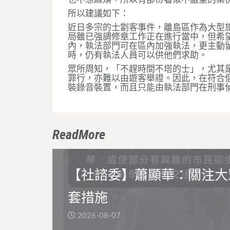
所以建議如下：
近日多宗的士劏客事件，離島區作為大型
局雖已強調修章工作正在進行當中，但希
內，執法部門可在區內加強執法，更主動
時，仍有執法人員可以供他們求助。
眾所周知，「不趕時間不塔的士」，尤其
罪行，亦難以由遊客舉證。因此，在符合
裝錄音裝置，而且只能由執法部門在刑事
ReadMore
【社諮委】蕭顯華：關注大
套措施
2026-08-07