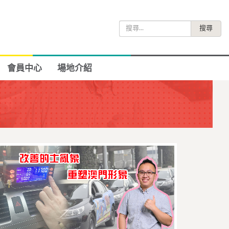
搜
尋
關
鍵
會員中心
場地介紹
字: