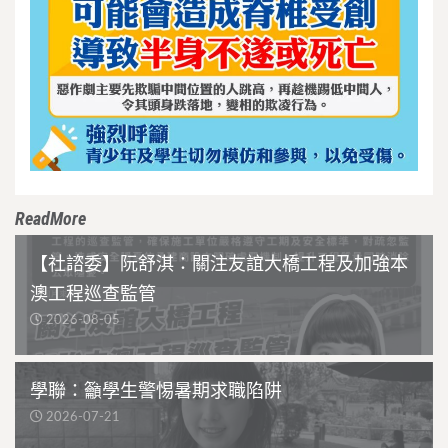
ReadMore
【社諮委】阮舒淇：關注友誼大橋工程及加強本
澳工程巡查監管
2026-08-05
學聯：籲學生警惕暑期求職陷阱
2026-07-21