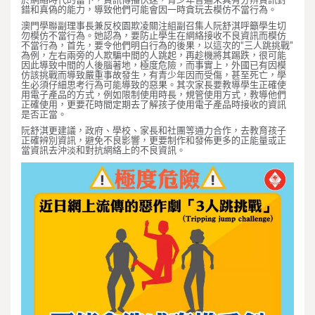
於網絡時代的當下，資訊傳播快速，青少年普遍未具有分辨資訊對
錯和真偽的能力，導致他們可能會因一時貪玩去模仿不當行為。
澳門學聯副理事長兼反校園欺凌關注組副召集人阮舒淇呼籲學生切
勿模仿不當行為。她認為，要防止學生在網絡接收不良資訊而模仿
不當行為，首先，要令他們明白行為的後果，以這次的“三人跳挑戰”
為例，左右兩旁的人欺騙中間的人跳起，再趁機將其踢跌，很可能
因此導致中間的人後腦著地，極度危險，而事實上，外國已有因模
仿該挑戰而導致嚴重事故發生，有青少年因而受傷，甚至死亡，學
生必須仔細思考行為可能導致的惡果。其次家長要教導學生正確使
用電子產品的方式，例如限制使用時長，規管使用方式，教導他們
正確使用，更要花時間定期去了解孩子使用電子產品時接收的資訊
是否正當。
阮舒淇更建議，政府、學校、家長和社團等通力合作，去教育孩子
正確辨別資訊，避免不良影響，更要制作和發佈更多的正能量或正
當資訊去沖淡和對抗網絡上的不良資訊。