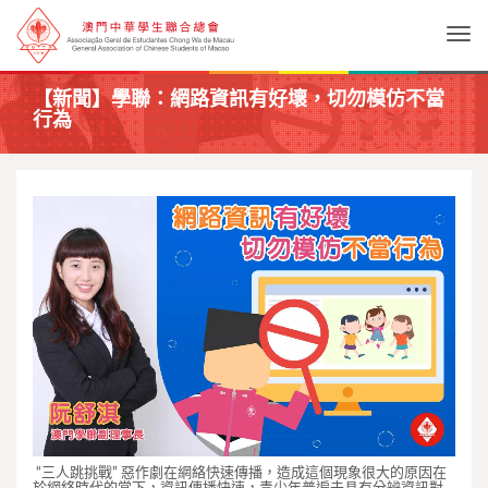
Togg
【新聞】學聯：網路資訊有好壞，切勿模仿不當
行為
“三人跳挑戰” 惡作劇在網絡快速傳播，造成這個現象很大的原因在