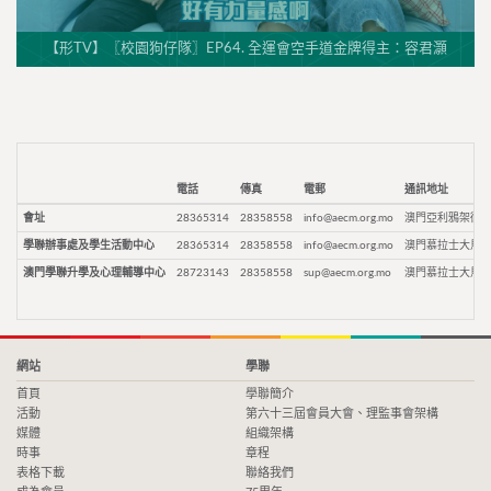
【形TV】〖校園狗仔隊〗EP64. 全運會空手道金牌得主：容君灝
電話
傳真
電郵
通訊地址
會址
28365314
28358558
info@aecm.org.mo
澳門亞利鴉架街9
學聯辦事處及學生活動中心
28365314
28358558
info@aecm.org.mo
澳門慕拉士大馬路
澳門學聯升學及心理輔導中心
28723143
28358558
sup@aecm.org.mo
澳門慕拉士大馬路
網站
學聯
首頁
學聯簡介
活動
第六十三屆會員大會、理監事會架構
媒體
組織架構
時事
章程
表格下載
聯絡我們