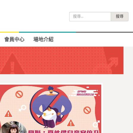
搜
尋
關
鍵
會員中心
場地介紹
字: