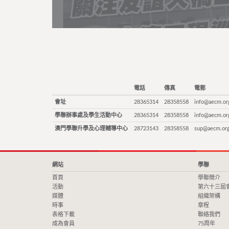
電話
傳真
電郵
會址
28365314
28358558
info@aecm.or
學聯辦事處及學生活動中心
28365314
28358558
info@aecm.or
澳門學聯升學及心理輔導中心
28723143
28358558
sup@aecm.or
網站
學聯
首頁
學聯簡介
活動
第六十三屆
媒體
組織架構
時事
章程
表格下載
聯絡我們
成為會員
75周年