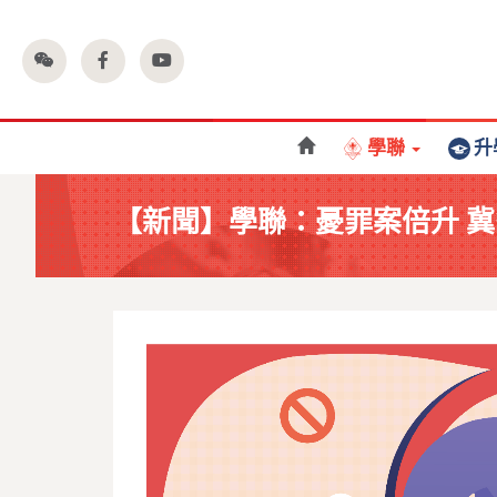
學聯
升
【新聞】學聯：憂罪案倍升 