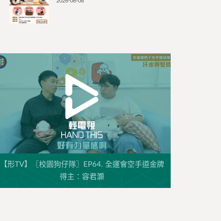
2026-06-08
【形TV】〖校園狗仔隊〗EP64. 全運會空手道金牌
得主：容君灝