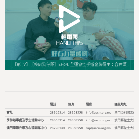
【形TV】〖校園狗仔隊〗EP64. 全運會空手道金牌得主：容君灝
電話
傳真
電郵
通訊地址
會址
28365314
28358558
info@aecm.org.mo
澳門亞利鴉架街9
學聯辦事處及學生活動中心
28365314
28358558
info@aecm.org.mo
澳門慕拉士大馬路
澳門學聯升學及心理輔導中心
28723143
28358558
sup@aecm.org.mo
澳門慕拉士大馬路