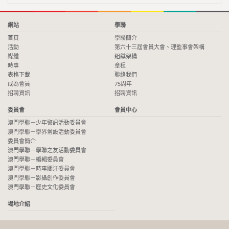
網站
學聯
首頁
學聯簡介
活動
第六十三屆會員大會、理監事會架構
媒體
組織架構
時事
章程
表格下載
聯絡我們
成為會員
75周年
招聘資訊
招聘資訊
委員會
會員中心
澳門學聯－少年警訊活動委員會
澳門學聯－學界常設活動委員會
委員會簡介
澳門學聯－學聯之友活動委員會
澳門學聯－編輯委員會
澳門學聯－時事關注委員會
澳門學聯－影攝創作委員會
澳門學聯－歷史文化委員會
場地介紹