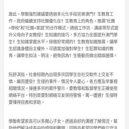
故此，學聯強烈建議要透過多元化手段完善澳門忄生教育工
作，政府繼續支持社團優化在忄生教育上的角色，推廣“社團
+學校”和“社團+家庭”的合作模式，通過工作坊、講座等形式提
升父母向子女教授忄生知識的技巧，多方協力全面提升澳門學
生忄生知識掌握水平。除做好常規的忄生教育知識推廣，讓學
生認識身體自主權外，可適當加強對學生忄生犯罪知識的教
育，讓學生知法、明法，避免因為忄生衝動而做出錯誤選擇。
阮舒淇指，社會短期內出現多宗因學生在社交軟件上交友不
慎，繼而遭受忄生侵的事件，情況令人憂心，各方應及早重視
相關情況。接連多宗的案件警示，要教導和監督學生正確使用
網絡平台，特別是要對網絡交友保持警惕，萬一遭遇忄生侵時
要懂得自救和求助。
學聯希望家長可以多關心子女，透過良好的溝通了解情況，幫
助他們解決成長中的煩惱和難題；同時亦希望同學們樹立守法