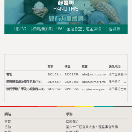
【形TV】〖校園狗仔隊〗EP64. 全運會空手道金牌得主：容君灝
電話
傳真
電郵
通訊地址
會址
28365314
28358558
info@aecm.org.mo
澳門亞利鴉架街9
學聯辦事處及學生活動中心
28365314
28358558
info@aecm.org.mo
澳門慕拉士大馬路
澳門學聯升學及心理輔導中心
28723143
28358558
sup@aecm.org.mo
澳門慕拉士大馬路
網站
學聯
首頁
學聯簡介
活動
第六十三屆會員大會、理監事會架構