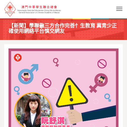
Togg
【新聞】學聯籲三方合作完善忄生教育 冀青少正
確使用網絡平台慎交網友