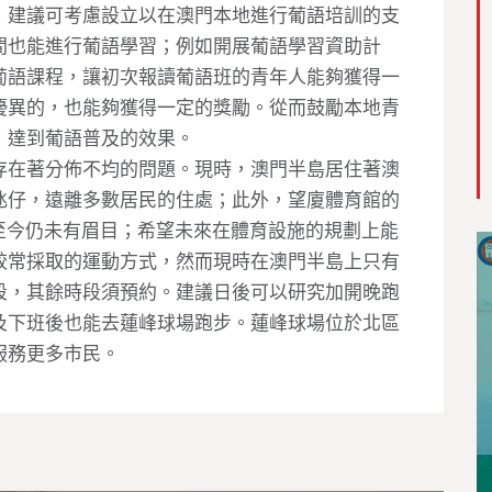
，建議可考慮設立以在澳門本地進行葡語培訓的支
間也能進行葡語學習；例如開展葡語學習資助計
葡語課程，讓初次報讀葡語班的青年人能夠獲得一
優異的，也能夠獲得一定的獎勵。從而鼓勵本地青
，達到葡語普及的效果。
存在著分佈不均的問題。現時，澳門半島居住著澳
氹仔，遠離多數居民的住處；此外，望廈體育館的
，至今仍未有眉目；希望未來在體育設施的規劃上能
較常採取的運動方式，然而現時在澳門半島上只有
段，其餘時段須預約。建議日後可以研究加開晚跑
及下班後也能去蓮峰球場跑步。蓮峰球場位於北區
服務更多市民。