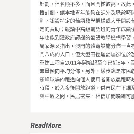
計劃，但名額不多，而且門檻較高。故此
援計劃，讓本地青年能夠在課外及職餘時
劃，認證特定的葡語教學機構或大學開設
定的資助；報讀中高級葡語班的青年成績
年也能到獲政府認證的葡語教學機構學習
周家源又指出，澳門的體育設施分佈一直
門八成的人口，但大型田徑運動場卻位於
重建工程自2011年開始起至今已近6年
盡量傾向平均分佈。另外，緩步跑是市民
蓮峰球場的跑道向個人使用者開放晨跑時
時段，於入夜後開放跑道，供市民在下課
與中區之間，民居密集，相信加開晚跑可
ReadMore