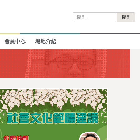
搜
尋
關
鍵
會員中心
場地介紹
字: