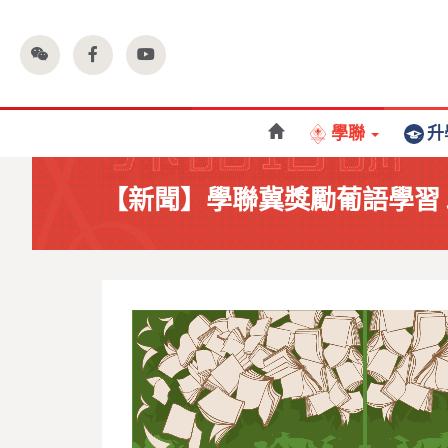
學聯
升
【新聞】學聯冀獎勵葡語學習