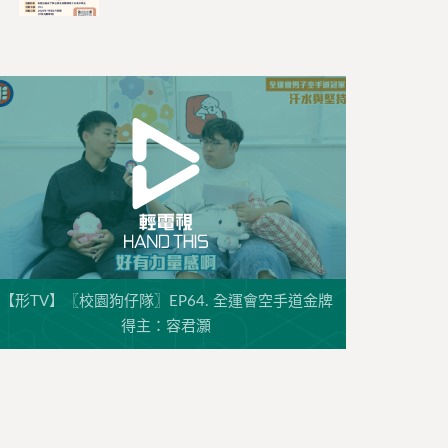
【形TV】〖校園狗仔隊〗EP64. 全運會空手道金牌
得主：容君灝