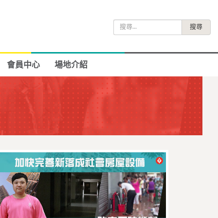
搜
尋
關
鍵
會員中心
場地介紹
字: