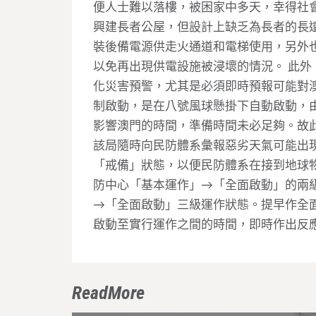
便人士難以落樓，被困家中多天，幸得社
興建長者公屋，但設計上缺乏為長者的長
裝後備電源供走火通道和電梯使用，另外
以免再出現供電設施被浸壞的情況。 此
化災害預警，尤其是必須即時預報可能對
制啟動，是在八號風球懸掛下自動啟動，
影響澳門的時間，準備時間未必足夠。故
該局隨時向民防體系彙報惡劣天氣可能出
「戒備」狀態，以便民防體系在接到地球
防中心「基本運作」→「全面啟動」的兩
→「全面啟動」三級運作狀態。提早作全
啟動至實行運作之間的時間，即時作出反
ReadMore