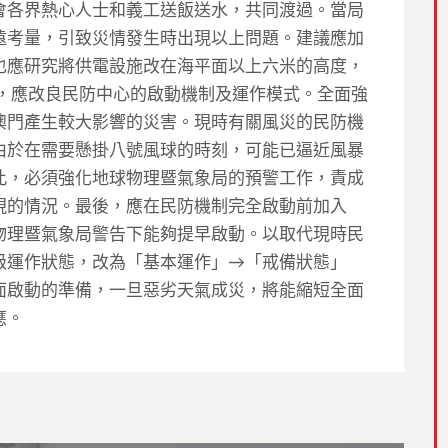
會各界熱心人士和義工送飯送水，共同渡過。當局
遠考量，引致災情發生時出現以上問題。建議應加
也應研究將供電設施改在海平面以上六米的高度，
外，應改良民防中心的啟動機制及運作模式。全面強
澳門產生較大影響的災害。現時有關風災的民防機
由於在需要懸掛八號風球的時刻，可能已逼近風暴
此，必須強化地球物理暨氣象局的預警工作，責成
現的情況。最後，應在民防機制完全啟動前加入
物理暨氣象局警告下能夠提早啟動。以取代現時民
級運作狀態，改為「基本運作」→「戒備狀態」
面啟動的準備，一旦惡劣天氣成災，將能縮短全面
應。