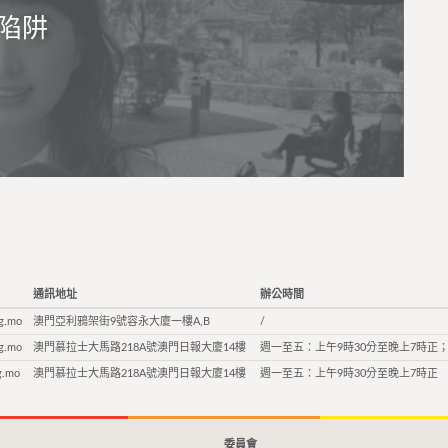
陷阱
通訊地址
辦公時間
g.mo
澳門亞利鴉架街9號容永大廈一樓A,B
/
g.mo
澳門慕拉士大馬路218A號澳門日報大廈14樓
週一至五：上午9時30分至晚上7時正；
g.mo
澳門慕拉士大馬路218A號澳門日報大廈14樓
週一至五：上午9時30分至晚上7時正
委員會