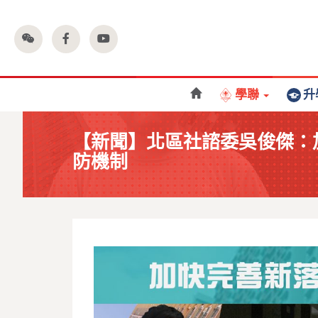
學聯
升
【新聞】北區社諮委吳俊傑：
防機制