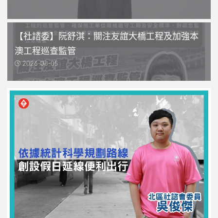
【社諮委】阮舒淇：關注友誼大橋工程及加強本
澳工程巡查監管
2026-08-05