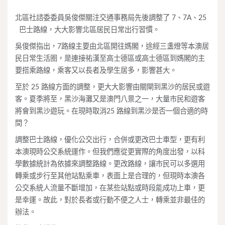
北區社諮委委員吳俊傑關注交通事務局先後調整了 7、7A、25
巴士路線，大大影響北區居民日常出行習慣。
吳俊傑指出，7路線主要由北區開往媽閣，途經三盞燈等本澳居
民日常生活圈，是連接祐漢至高士德區或高士德區到媽閣的主
要搭乘路線，乘客又以長者及學生居多，影響甚大。
至於 25 路線方面的調整，更大大影響由關閘到黑沙的居民或遊
客。夏季將至，黑沙海灘又是澳門八景之一，大量市民和遊客
將會到黑沙遊玩。在現時取消25 路線到黑沙是否一個合適的時
間？
調整巴士路線，優化公交出行，合併或更改巴士車型，更有利
本澳現時公交系統運作。但我們應從更實際的角度出發，以科
學數據統計為依據來調整路線。更改路線，讓市民可以多選用
轉乘或步行至其他站點乘車，表面上是合理的，但現時本澳各
公交系統人流量不斷增加，在某些站點或時段能成功上車，更
是幸運。故此，對於長者或行動不便之人士，轉乘並非最佳的
辦法。