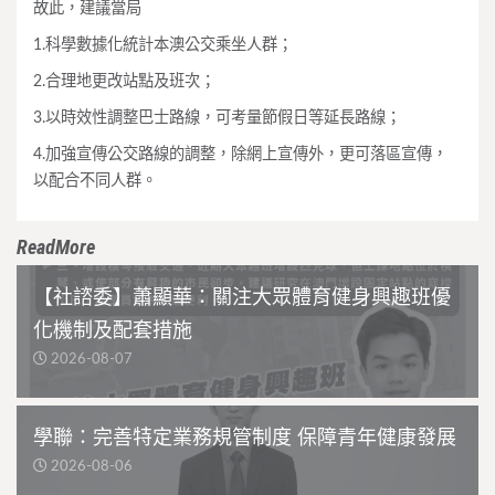
故此，建議當局
1.科學數據化統計本澳公交乘坐人群；
2.合理地更改站點及班次；
3.以時效性調整巴士路線，可考量節假日等延長路線；
4.加強宣傳公交路線的調整，除網上宣傳外，更可落區宣傳，
以配合不同人群。
ReadMore
【社諮委】蕭顯華：關注大眾體育健身興趣班優
化機制及配套措施
2026-08-07
學聯：完善特定業務規管制度 保障青年健康發展
2026-08-06