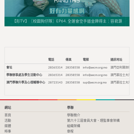
【形TV】〖校園狗仔隊〗EP64. 全運會空手道金牌得主：容君灝
電話
傳真
電郵
通訊地址
會址
28365314
28358558
info@aecm.org.mo
澳門亞利鴉架街9
學聯辦事處及學生活動中心
28365314
28358558
info@aecm.org.mo
澳門慕拉士大馬路
澳門學聯升學及心理輔導中心
28723143
28358558
sup@aecm.org.mo
澳門慕拉士大馬路
網站
學聯
首頁
學聯簡介
活動
第六十三屆會員大會、理監事會架構
媒體
組織架構
時事
章程