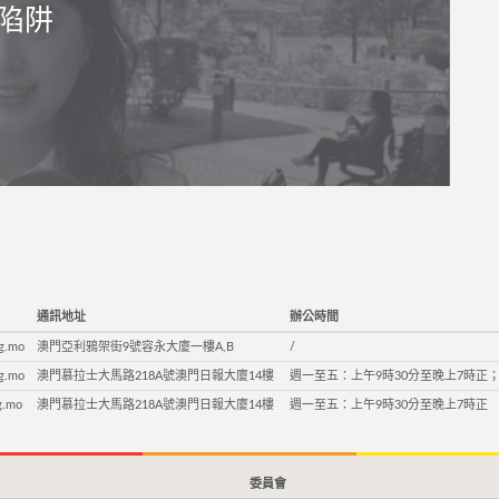
陷阱
通訊地址
辦公時間
g.mo
澳門亞利鴉架街9號容永大廈一樓A,B
/
g.mo
澳門慕拉士大馬路218A號澳門日報大廈14樓
週一至五：上午9時30分至晚上7時正；
g.mo
澳門慕拉士大馬路218A號澳門日報大廈14樓
週一至五：上午9時30分至晚上7時正
委員會