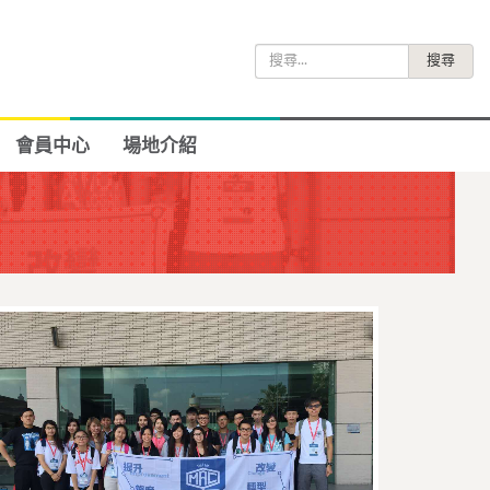
搜
尋
關
鍵
會員中心
場地介紹
字: