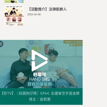
【活動推介】法律新鮮人
2026-06-08
【形TV】〖校園狗仔隊〗EP64. 全運會空手道金牌
得主：容君灝