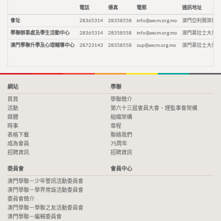
電話
傳真
電郵
通訊地址
會址
28365314
28358558
info@aecm.org.mo
澳門亞利鴉架街9
學聯辦事處及學生活動中心
28365314
28358558
info@aecm.org.mo
澳門慕拉士大馬路
澳門學聯升學及心理輔導中心
28723143
28358558
sup@aecm.org.mo
澳門慕拉士大馬路
網站
學聯
首頁
學聯簡介
活動
第六十三屆會員大會、理監事會架構
媒體
組織架構
時事
章程
表格下載
聯絡我們
成為會員
75周年
招聘資訊
招聘資訊
委員會
會員中心
澳門學聯－少年警訊活動委員會
澳門學聯－學界常設活動委員會
委員會簡介
澳門學聯－學聯之友活動委員會
澳門學聯－編輯委員會