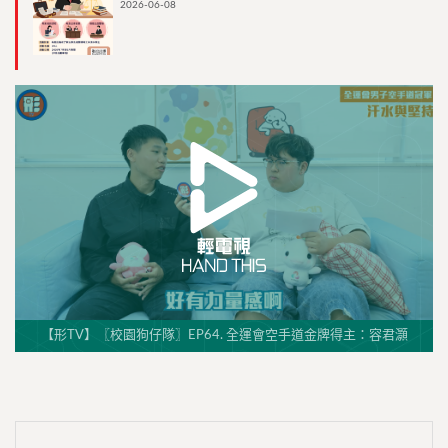
2026-06-08
【形TV】〖校園狗仔隊〗EP64. 全運會空手道金牌得主：容君灝