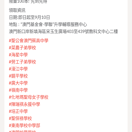
限量100本! 先到先得
領取資訊
日期:即日起至9月10日
地點 : “澳門基金會-學聯”升學輔導服務中心
澳門新口岸新填海區宋玉生廣場403至439號教科文中心二樓
#
聖公會澳門蔡高中學
#
菜農子弟學校
#
海星中學
#
勞工子弟學校
#
濠江中學
#
鏡平學校
#
廣大中學
#
嶺南中學
#
化地瑪聖母女子學校
#
陳瑞祺永援中學
#
培正中學
#
聖保祿學校
#
東南學校中學部