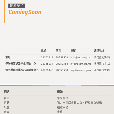
即將舉行
ComingSoon
電話
傳真
電郵
通訊地址
會址
28365314
28358558
info@aecm.org.mo
澳門亞利鴉架街9
學聯辦事處及學生活動中心
28365314
28358558
info@aecm.org.mo
澳門慕拉士大馬路
澳門學聯升學及心理輔導中心
28723143
28358558
sup@aecm.org.mo
澳門慕拉士大馬路
網站
學聯
首頁
學聯簡介
活動
第六十三屆會員大會、理監事會架構
媒體
組織架構
時事
章程