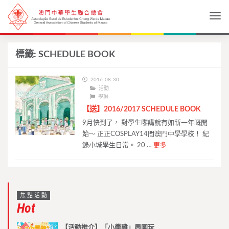
Togg
標籤:
SCHEDULE BOOK
2016-08-30
活動
學聯
【送】2016/2017 SCHEDULE BOOK
9月快到了， 對學生嚟講就有如新一年嘅開
始～ 正正COSPLAY14間澳門中學學校！ 紀
錄小城學生日常。 20 …
更多
焦點活動
Hot
【活動推介】「小學雞」周圍玩