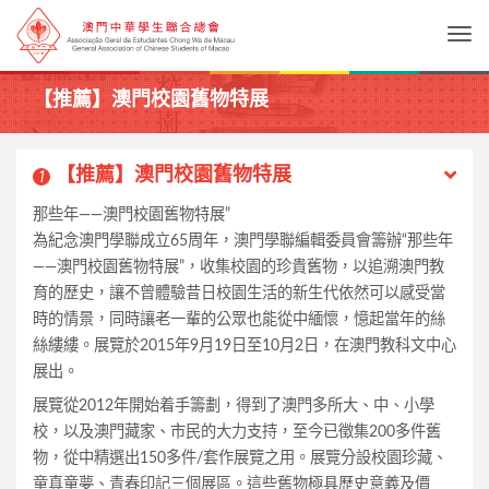
Togg
【推薦】澳門校園舊物特展
【推薦】澳門校園舊物特展
1
那些年——澳門校園舊物特展”
為紀念澳門學聯成立65周年，澳門學聯編輯委員會籌辦“那些年
——澳門校園舊物特展”，收集校園的珍貴舊物，以追溯澳門教
育的歷史，讓不曾體驗昔日校園生活的新生代依然可以感受當
時的情景，同時讓老一輩的公眾也能從中緬懷，憶起當年的絲
絲縷縷。展覽於2015年9月19日至10月2日，在澳門教科文中心
展出。
展覽從2012年開始着手籌劃，得到了澳門多所大、中、小學
校，以及澳門藏家、市民的大力支持，至今已徵集200多件舊
物，從中精選出150多件/套作展覽之用。展覽分設校園珍藏、
童真童夢、青春印記三個展區。這些舊物極具歷史意義及價