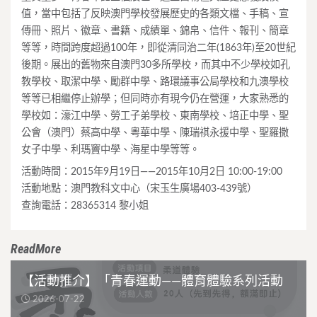
值，當中包括了反映澳門學校發展歷史的各類文檔、手稿、宣
傳冊、照片、徽章、書籍、成績單、錦帛、信件、報刊、簡章
等等，時間跨度超過100年，即從清同治二年(1863年)至20世紀
後期。展出的舊物來自澳門30多所學校，而其中不少學校如孔
教學校、取潔中學、勵群中學、路環議事公局學校和九澳學校
等等已相繼停止辦學；但同時亦有現今仍在營運，大家熟悉的
學校如：濠江中學、勞工子弟學校、東南學校、培正中學、聖
公會（澳門）蔡高中學、粵華中學、陳瑞祺永援中學、聖羅撒
女子中學、利瑪竇中學、海星中學等等。
活動時間：2015年9月19日——2015年10月2日 10:00-19:00
活動地點：澳門教科文中心（宋玉生廣場403-439號）
查詢電話：28365314 黎小姐
ReadMore
【活動推介】「青春運動——體育體驗系列活動
2026-07-22