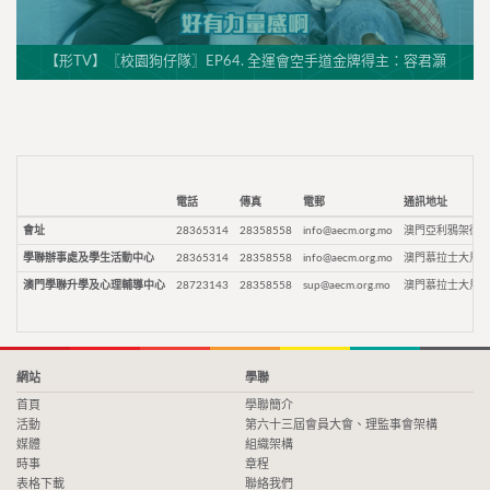
【形TV】〖校園狗仔隊〗EP64. 全運會空手道金牌得主：容君灝
電話
傳真
電郵
通訊地址
會址
28365314
28358558
info@aecm.org.mo
澳門亞利鴉架街9
學聯辦事處及學生活動中心
28365314
28358558
info@aecm.org.mo
澳門慕拉士大馬路
澳門學聯升學及心理輔導中心
28723143
28358558
sup@aecm.org.mo
澳門慕拉士大馬路
網站
學聯
首頁
學聯簡介
活動
第六十三屆會員大會、理監事會架構
媒體
組織架構
時事
章程
表格下載
聯絡我們