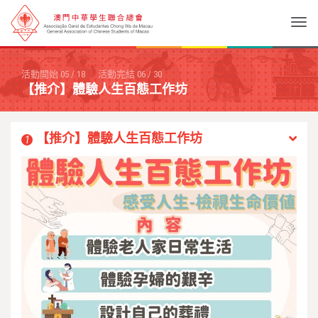
Togg
活動開始
05
/
18
活動完結
06
/
30
【推介】體驗人生百態工作坊
【推介】體驗人生百態工作坊
1