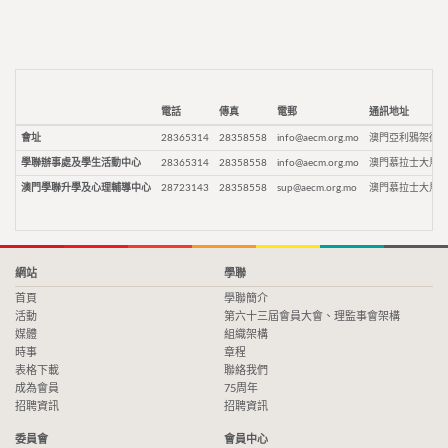
電話
傳真
電郵
通訊地址
會址
28365314
28358558
info@aecm.org.mo
澳門亞利鴉架街9
學聯辦事處及學生活動中心
28365314
28358558
info@aecm.org.mo
澳門慕拉士大馬路
澳門學聯升學及心理輔導中心
28723143
28358558
sup@aecm.org.mo
澳門慕拉士大馬路
網站
學聯
首頁
學聯簡介
活動
第六十三屆會員大會、理監事會架構
媒體
組織架構
時事
章程
表格下載
聯絡我們
成為會員
75周年
招聘資訊
招聘資訊
委員會
會員中心