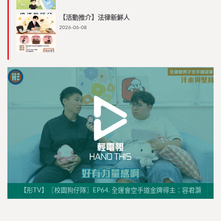
【活動推介】法律新鮮人
2026-06-08
【形TV】〖校園狗仔隊〗EP64. 全運會空手道金牌得主：容君灝