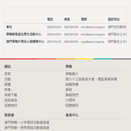
電話
傳真
電郵
通訊地址
會址
28365314
28358558
info@aecm.org.mo
澳門亞利鴉架街9
學聯辦事處及學生活動中心
28365314
28358558
info@aecm.org.mo
澳門慕拉士大馬路
澳門學聯升學及心理輔導中心
28723143
28358558
sup@aecm.org.mo
澳門慕拉士大馬路
網站
學聯
首頁
學聯簡介
活動
第六十三屆會員大會、理監事會架構
媒體
組織架構
時事
章程
表格下載
聯絡我們
成為會員
75周年
招聘資訊
招聘資訊
委員會
會員中心
澳門學聯－少年警訊活動委員會
澳門學聯－學界常設活動委員會