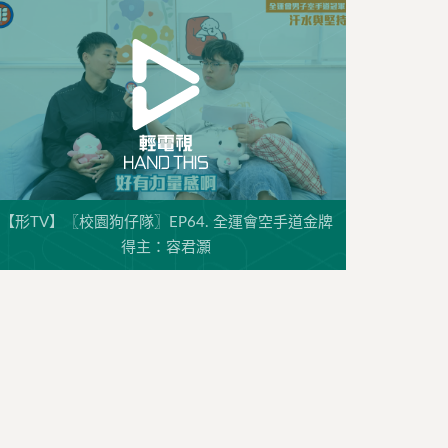
【形TV】〖校園狗仔隊〗EP64. 全運會空手道金牌
得主：容君灝