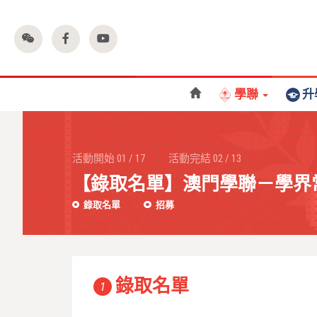
學聯
升
活動開始
01
/
17
活動完結
02
/
13
【錄取名單】澳門學聯－學界
錄取名單
招募
錄取名單
1