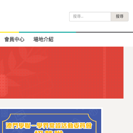
搜
尋
關
鍵
會員中心
場地介紹
字: