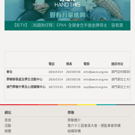
【形TV】〖校園狗仔隊〗EP64. 全運會空手道金牌得主：容君灝
電話
傳真
電郵
通訊地址
會址
28365314
28358558
info@aecm.org.mo
澳門亞利鴉架街9
學聯辦事處及學生活動中心
28365314
28358558
info@aecm.org.mo
澳門慕拉士大馬路
澳門學聯升學及心理輔導中心
28723143
28358558
sup@aecm.org.mo
澳門慕拉士大馬路
網站
學聯
首頁
學聯簡介
活動
第六十三屆會員大會、理監事會架構
媒體
組織架構