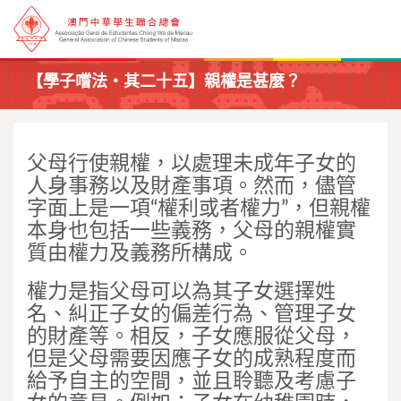
【學子嚐法・其二十五】親權是甚麼？
父母行使親權，以處理未成年子女的
人身事務以及財產事項。然而，儘管
字面上是一項“權利或者權力”，但親權
本身也包括一些義務，父母的親權實
質由權力及義務所構成。
權力是指父母可以為其子女選擇姓
名、糾正子女的偏差行為、管理子女
的財產等。相反，子女應服從父母，
但是父母需要因應子女的成熟程度而
給予自主的空間，並且聆聽及考慮子