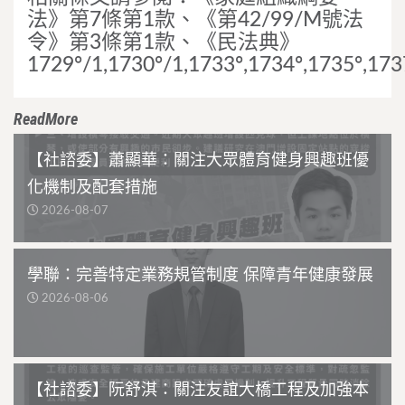
法》第7條第1款、《第42/99/M號法
令》第3條第1款、《民法典》
1729º/1,1730º/1,1733º,1734º,1735º,173
ReadMore
【社諮委】蕭顯華：關注大眾體育健身興趣班優
化機制及配套措施
2026-08-07
學聯：完善特定業務規管制度 保障青年健康發展
2026-08-06
【社諮委】阮舒淇：關注友誼大橋工程及加強本