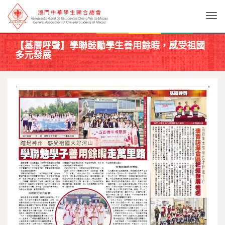
Togg
【基層呼聲】學聯鼓勵學生善用餘暇，感受祖國
多元發展