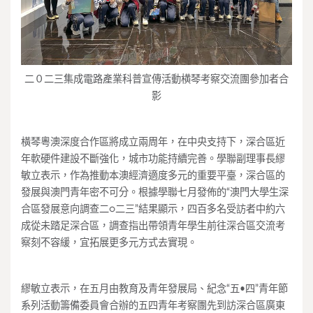
二０二三集成電路產業科普宣傳活動横琴考察交流團參加者合
影
橫琴粵澳深度合作區將成立兩周年，在中央支持下，深合區近
年軟硬件建設不斷強化，城市功能持續完善。學聯副理事長繆
敏立表示，作為推動本澳經濟適度多元的重要平臺，深合區的
發展與澳門青年密不可分。根據學聯七月發佈的“澳門大學生深
合區發展意向調查二○二三”結果顯示，四百多名受訪者中約六
成從未踏足深合區，調查指出帶領青年學生前往深合區交流考
察刻不容緩，宜拓展更多元方式去實現。
繆敏立表示，在五月由教育及青年發展局、紀念“五•四”青年節
系列活動籌備委員會合辦的五四青年考察團先到訪深合區廣東