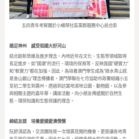
五四青年考察團於小橫琴社區黨群服務中心前合影
踏足神州 感受祖國大好河山
結合創新思維及進步理念，內地近年在文化、生態等領域取得
長足進步，如“國潮”的流行、環境的保育等，反映我國“硬實力”
和“軟實力”都在加強。因此，為培養澳門學生成為“綠水青山就
是金山銀山”理念傳播者，澳門學聯在七月協助市政署組織小五
至初二學生到廣州，透過到訪當地濕地公園、動物園，以及參
與相關主題的嘉年華、講座活動，向小朋友傳遞關於自然生
態、環保知識和生態保護的理念。
締結友誼
培養愛國愛澳情懷
阮舒淇認為，交流團除是一次增廣見聞的機會，更是讓各地青