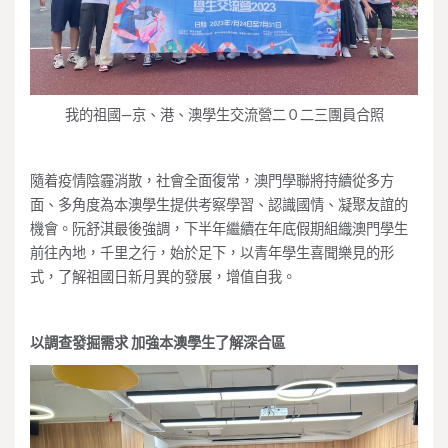
我的祖國—京、港、澳學生交流營二０二三團員合照
隨着疫情陰霾消散，社會全面復常，澳門學聯將持續從多方
面、多角度為本澳學生提供考察學習、認識國情、凝聚友誼的
機會。阮舒淇最後強調，下半年繼續在年底假期組織澳門學生
前往內地，千里之行，始於足下，以青年學生喜聞樂見的形
式，了解祖國日新月異的發展，增值自我。
以調查發掘需求 加強本澳學生了解深合區