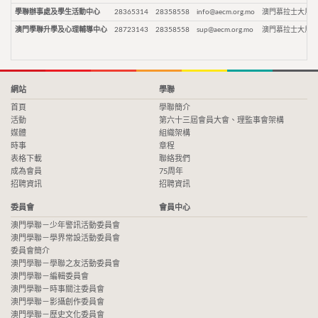
學聯辦事處及學生活動中心
28365314
28358558
info@aecm.org.mo
澳門慕拉士大馬路
澳門學聯升學及心理輔導中心
28723143
28358558
sup@aecm.org.mo
澳門慕拉士大馬路
網站
學聯
首頁
學聯簡介
活動
第六十三屆會員大會、理監事會架構
媒體
組織架構
時事
章程
表格下載
聯絡我們
成為會員
75周年
招聘資訊
招聘資訊
委員會
會員中心
澳門學聯－少年警訊活動委員會
澳門學聯－學界常設活動委員會
委員會簡介
澳門學聯－學聯之友活動委員會
澳門學聯－編輯委員會
澳門學聯－時事關注委員會
澳門學聯－影攝創作委員會
澳門學聯－歷史文化委員會