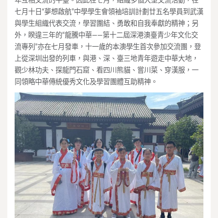
年互相交流的平臺。因此在七月，組織多個大型交流活動，在
七月十日“夢想啟航”中學學生會領袖培訓計劃廿五名學員到武漢
與學生組織代表交流，學習團結、勇敢和自我奉獻的精神；另
外，睽違三年的“龍騰中華——第十二屆深港澳臺青少年文化交
流專列”亦在七月發車，十一歲的本澳學生首次參加交流團，登
上從深圳出發的列車，與港、深、臺三地青年遊走中華大地，
觀少林功夫、探龍門石窟、看四川熊貓、嘗川菜、穿漢服，一
同領略中華傳統優秀文化及學習團體互助精神。