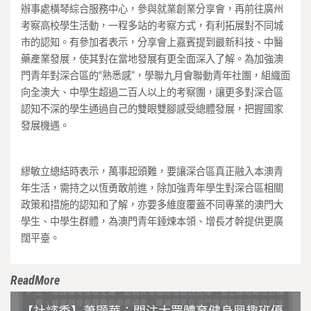
辦事處橫琴綜合服務中心，參與就業創業分享會，再前往廣州
考察高校學生活動，一程多站的考察方式，有利拓展對不同城
市的認知。有參加者表示，分享會上嘉賓提到最新科技、中醫
藥產業發展，使其對在當地發展有更全面深入了解。為加強澳
門青年對深合區的“熟悉感”，學聯九月會聯動青年社團，組織面
向全澳大、中學生超過二百人以上的考察團，讓更多對深合區
認知不深的學生通過自己的雙眼雙腳感受總體發展，把握國家
發展機遇。
繆敏立總結時表示，萬事起頭難，要讓深合區真正融入本澳青
年生活，需持之以恆勇敢前進，除加強青年學生對深合區相關
政策和措施的認知和了解，亦要多維度覆蓋不同專業的澳門大
學生、中學生群體，為澳門青年錘煉本領、增長才幹提供更廣
闊平臺。
ReadMore