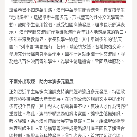
讀萬卷書不如走萬里路，澳門中華學生聯合總會一直支持學生
“走出課室”，透過舉辦主題多元、形式豐富的赴外交流學習活
動，鼓勵學生善用餘暇，感受祖國高速發展。理事長阮舒淇表
示，“澳門學聯交流團”作為維繫澳門青年對內地歸屬感的窗口，
多年來深受教育界、家長及學生歡迎，其中舉辦多年的“航天
團”、“列車團”等更是有口皆碑。隨疫情放緩，各地恢復交流，
學聯充分發揮自身平臺作用，單在七月就組織十個交流團，服
務逾八百名澳門青年學生，為學生創造機會，鞏固品牌服務。
不斷外出取經 助力本澳多元發展
正如習近平主席多次強調支持澳門經濟適度多元發展，特區政
府亦積極推動四大產業發展，在近期公佈的規劃文本中提出許
多可視化目標，其中對人才培養着墨不少，反映人才作為“引擎”
重要性。為此，澳門學聯通過組織考察團，讓學生儲備知識、
吸收經驗，為本澳可持續發展夯實基礎。三月，組織聖保祿學
校理科師生卅人到訪橫琴粵澳集成電路設計產業園及了解深合
區規劃，認識高新科技發展。參加者表示，首次踏足深合區，