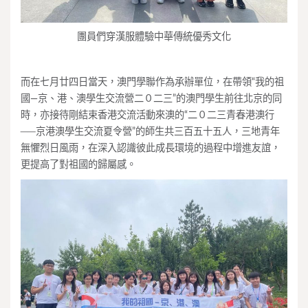
團員們穿漢服體驗中華傳統優秀文化
而在七月廿四日當天，澳門學聯作為承辦單位，在帶領“我的祖
國—京、港、澳學生交流營二０二三”的澳門學生前往北京的同
時，亦接待剛結束香港交流活動來澳的“二０二三青春港澳行
──京港澳學生交流夏令營”的師生共三百五十五人，三地青年
無懼烈日風雨，在深入認識彼此成長環境的過程中增進友誼，
更提高了對祖國的歸屬感。