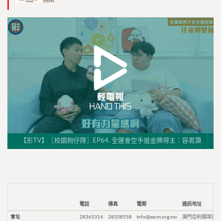
【形TV】〖校園狗仔隊〗EP64. 全運會空手道金牌得主：容君灝
電話
傳真
電郵
通訊地址
會址
28365314
28358558
info@aecm.org.mo
澳門亞利鴉架街9